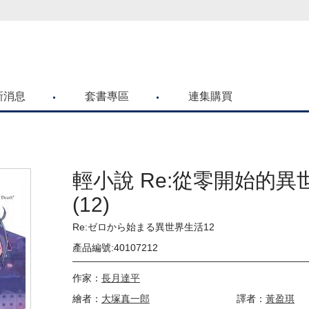
喜歡青文購物網的朋友們，提高警覺！
新消息
套書專區
連集購買
輕小說 Re:從零開始的異
(12)
Re:ゼロから始まる異世界生活12
產品編號:40107212
作家：
長月達平
繪者：
大塚真一郎
譯者：
黃盈琪