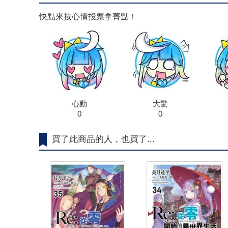
快點來按心情投票拿菁點！
心動
大驚
0
0
買了此商品的人，也買了...