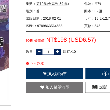
集數：
第12集(全系列 39 集)
包裝：平裝
級別：普
開本：32開
出版日期：2018-02-01
尺寸：18.8x12.7
ISBN：9789863564836
頁數：343
NT$198 (
USD
6.57)
90折 優惠價
數量
庫存>10
※ 不可超取
加入購物車
$
加入希望清單
試閱