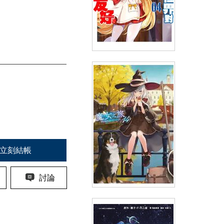
輕小說 女性向遊戲世界對路人
角色很不友好(04)
(
USD
7.77)
NT$260
90折 NT$234
立刻結帳
討論
輕小說 魔女之旅(14)限定版