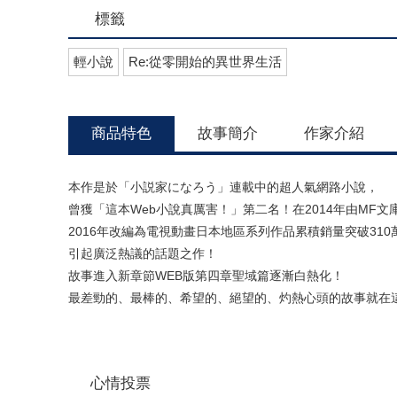
標籤
輕小說
Re:從零開始的異世界生活
商品特色
故事簡介
作家介紹
本作是於「小説家になろう」連載中的超人氣網路小說，
曾獲「這本Web小說真厲害！」第二名！在2014年由MF文
2016年改編為電視動畫日本地區系列作品累積銷量突破310
引起廣泛熱議的話題之作！
故事進入新章節WEB版第四章聖域篇逐漸白熱化！
最差勁的、最棒的、希望的、絕望的、灼熱心頭的故事就在這
心情投票