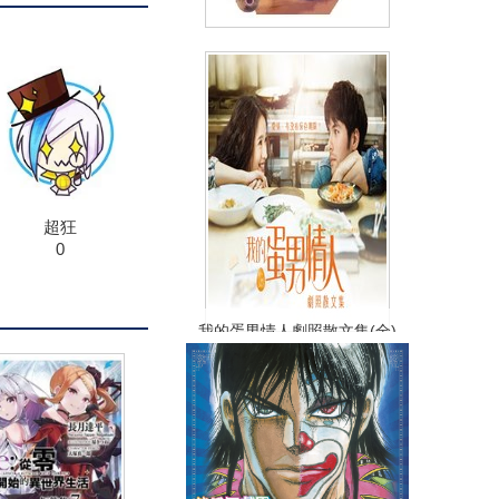
輕小說 Re:從零開始的異世界生
活(21)限定版
(
USD
8.07)
NT$270
90折 NT$243
超狂
0
我的蛋男情人劇照散文集(全)
NT$400
90折 NT$360
(
USD
11.95)