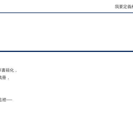
我要定義
庫書籍化，
萬冊，
裡──