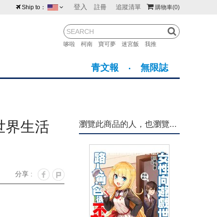
登入
註冊
追蹤清單
Ship to：
購物車
(0)
台灣
紐西蘭
馬來西亞
哆啦
柯南
寶可夢
迷宮飯
我推
荷蘭
英國
澳大利亞
青文報
無限誌
新加坡
加拿大
日本
美國
香港
韓國
世界生活
瀏覽此商品的人，也瀏覽...
澳門
菲律賓
分享 :