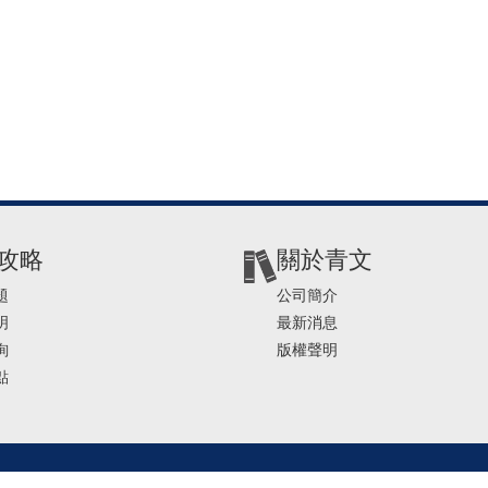
攻略
關於青文
題
公司簡介
明
最新消息
詢
版權聲明
點
2-2541-4234 | E-mail ： service@ching-win.com.tw | TIME： 1000~1200 13