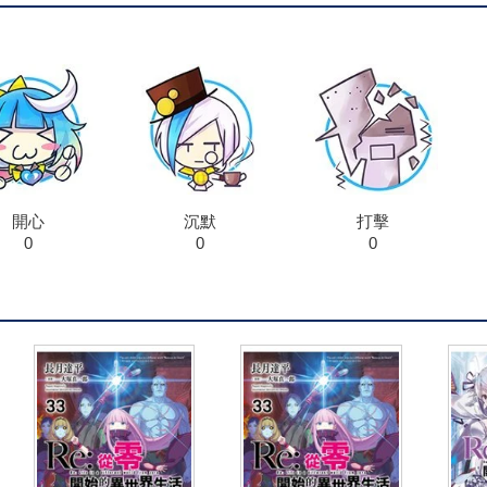
開心
沉默
打擊
0
0
0