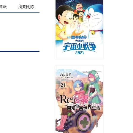
(
USD
7.77)
NT$260
90折 NT$234
標籤
我要刪除
小說 電影版哆啦A夢 大雄的宇
宙小戰爭2021(全)
(
USD
7.17)
NT$240
90折 NT$216