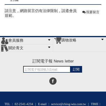
請注意，網路留言仍有法律限制，請遵會員
我要留言
規範。
購物攻略
會員服務
常見問題
購物說明
訂單查詢
門市據點
關於青文
會員辦法
客服信箱
隱私條款
網站導覽
公司簡介
最新消息
版權聲明
訂閱電子報 News letter
訂閱
TEL ： 02-2541-4234 | E-mail ： service@ching-win.com.tw | TIME：