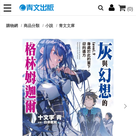
(0)
網的朋友們，提高警覺！
購物網
商品分類
小說
青文文庫
哆啦
柯南
寶可夢
迷宮飯
我推
next