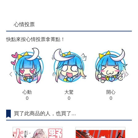
心情投票
快點來按心情投票拿菁點！
prev
next
心動
大驚
開心
0
0
0
買了此商品的人，也買了...