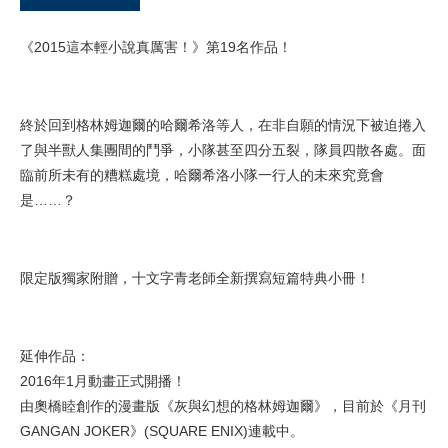
《2015這本輕小說真厲害！》第19名作品！
終於回到格林姆迦爾的哈爾希洛等人，在非自願的情況下被迫捲入
了與半獸人集團間的鬥爭，小隊甚至四分五裂，隊員四散各處。面
臨前所未有的糟糕處境，哈爾希洛小隊一行人的未來究竟會
是……？
限定版獨家附贈，十文字青老師全新撰寫短篇特典小冊！
延伸作品：
2016年1月動畫正式開播！
由奧橋睦創作的漫畫版《灰與幻想的格林姆迦爾》，目前於《月刊
GANGAN JOKER》(SQUARE ENIX)連載中。