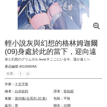
輕小說灰與幻想的格林姆迦爾
(09)身處於此的當下，迎向遠
方 限定版
灰と幻想のグリムガル level.9 ここにいる今、遥か遠くへ
產品編號:40106809A
分享 :
作家：
十文字青
繪者：
白井鋭利
譯者：
曾柏穎
集數：
第09集(全系列 20 集)
包裝：平裝
級別：普
開本：32開