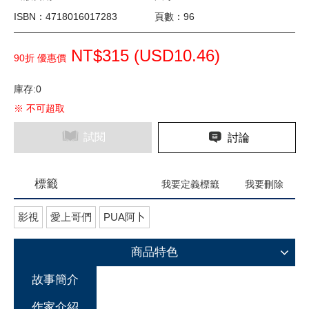
ISBN：4718016017283
頁數：96
NT$315 (
USD
10.46)
90折 優惠價
庫存:0
※ 不可超取
試閱
討論
標籤
我要定義標籤
我要刪除
影視
愛上哥們
PUA阿卜
商品特色
故事簡介
作家介紹