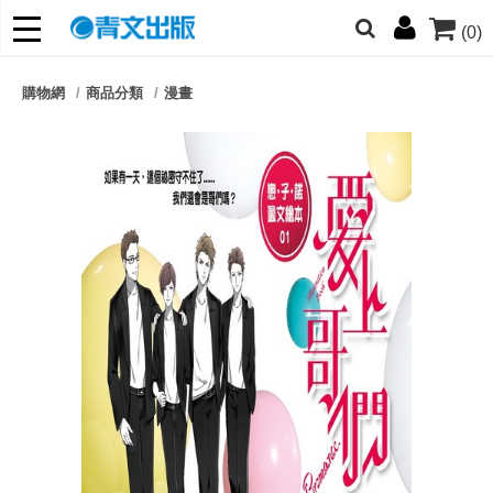
(0)
網的朋友們，提高警覺！
購物網
商品分類
漫畫
哆啦
柯南
寶可夢
迷宮飯
我推