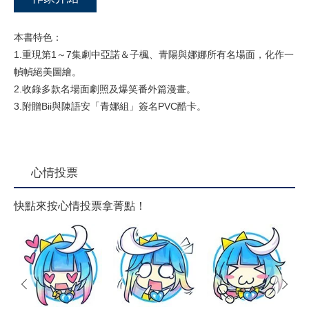
本書特色：
1.重現第1～7集劇中亞諾＆子楓、青陽與娜娜所有名場面，化作一
幀幀絕美圖繪。
2.收錄多款名場面劇照及爆笑番外篇漫畫。
3.附贈Bii與陳語安「青娜組」簽名PVC酷卡。
心情投票
快點來按心情投票拿菁點！
prev
next