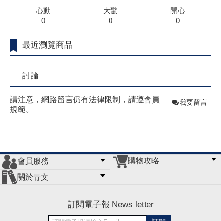
心動
大驚
開心
0
0
0
最近瀏覽商品
討論
請注意，網路留言仍有法律限制，請遵會員
我要留言
規範。
購物攻略
會員服務
常見問題
購物說明
訂單查詢
門市據點
關於青文
會員辦法
客服信箱
隱私條款
網站導覽
公司簡介
最新消息
版權聲明
訂閱電子報 News letter