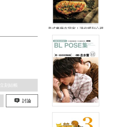
美式餐廳在我家！讓你暖到心裡
的療癒美食
NT$400
90折 NT$360
(
USD
11.95)
立刻結帳
討論
漫畫家協助製作 BL POSE集
(03)一起迎接清晨篇