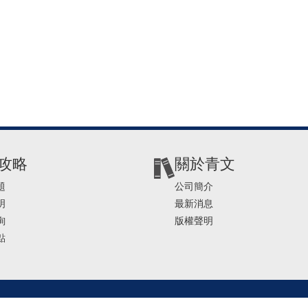
攻略
關於青文
題
公司簡介
明
最新消息
詢
版權聲明
點
2-2541-4234 | E-mail ： service@ching-win.com.tw | TIME： 1000~1200 13