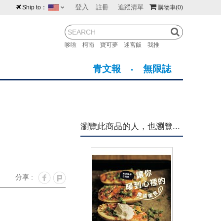
登入
註冊
追蹤清單
Ship to：
購物車
(0)
台灣
紐西蘭
馬來西亞
哆啦
柯南
寶可夢
迷宮飯
我推
荷蘭
英國
澳大利亞
青文報
無限誌
新加坡
加拿大
日本
美國
香港
韓國
瀏覽此商品的人，也瀏覽...
澳門
菲律賓
分享 :