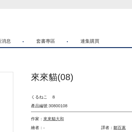
喜歡青文購物網的朋友們，提高警覺！
新消息
套書專區
連集購買
來來貓(08)
くるねこ ８
產品編號:30800108
作家：
來來貓大和
繪者：-
譯者：
鄒百蕙