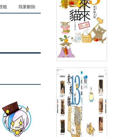
(
USD
8.96)
NT$300
90折 NT$270
標籤
我要刪除
來來貓(03)
(
USD
6.57)
NT$220
90折 NT$198