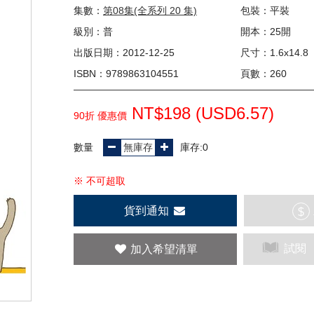
集數：
第08集(全系列 20 集)
包裝：平裝
級別：普
開本：25開
出版日期：2012-12-25
尺寸：1.6x14.8
ISBN：9789863104551
頁數：260
NT$198 (
USD
6.57)
90折 優惠價
數量
庫存:0
※ 不可超取
貨到通知
$
試閱
加入希望清單