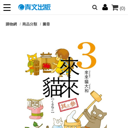
(0)
網的朋友們，提高警覺！
購物網
商品分類
圖冊
哆啦
柯南
寶可夢
迷宮飯
我推