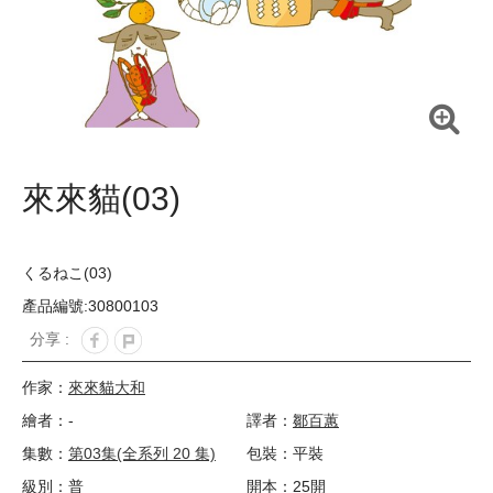
來來貓(03)
くるねこ(03)
產品編號:30800103
分享 :
作家：
來來貓大和
繪者：-
譯者：
鄒百蕙
集數：
第03集(全系列 20 集)
包裝：平裝
級別：普
開本：25開