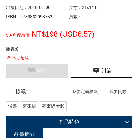
出版日期：2010-01-06
尺寸：21x14.8
ISBN：9789862098752
頁數：-
NT$198 (
USD
6.57)
90折 優惠價
庫存:0
※ 不可超取
試閱
討論
標籤
我要定義標籤
我要刪除
漫畫
來來貓
來來貓大和
商品特色
故事簡介