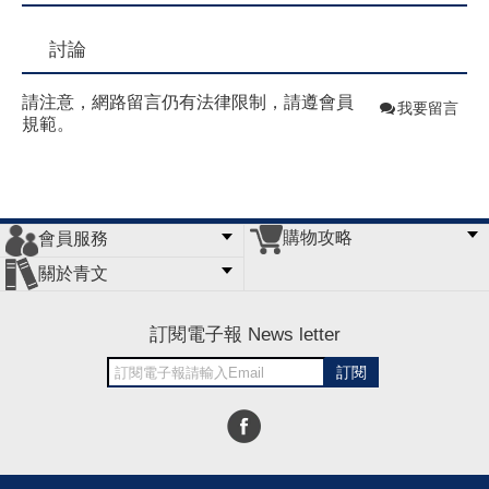
討論
請注意，網路留言仍有法律限制，請遵會員
我要留言
規範。
購物攻略
會員服務
常見問題
購物說明
訂單查詢
門市據點
關於青文
會員辦法
客服信箱
隱私條款
網站導覽
公司簡介
最新消息
版權聲明
訂閱電子報 News letter
訂閱