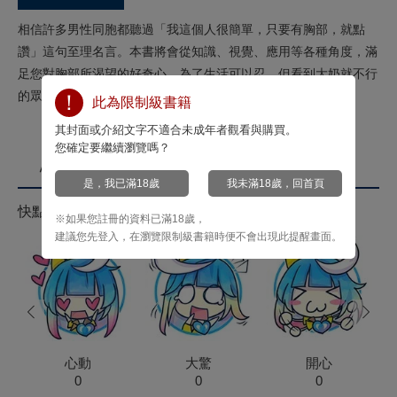
相信許多男性同胞都聽過「我這個人很簡單，只要有胸部，就點
讚」這句至理名言。本書將會從知識、視覺、應用等各種角度，滿
足您對胸部所渴望的好奇心。為了生活可以忍，但看到大奶就不行
的眾紳士們，請盡情享用本書中的各式雙峰吧。
此為限制級書籍
其封面或介紹文字不適合未成年者觀看與購買。
您確定要繼續瀏覽嗎？
心情投票
是，我已滿18歲
我未滿18歲，回首頁
快點來按心情投票拿菁點！
※如果您註冊的資料已滿18歲，
建議您先登入，在瀏覽限制級書籍時便不會出現此提醒畫面。
prev
next
心動
大驚
開心
0
0
0