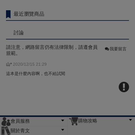
最近瀏覽商品
討論
請注意，網路留言仍有法律限制，請遵會員
我要留言
規範。
山*
2020/12/15 21:29
這本是什麼內容啊，也不給試閱
購物攻略
會員服務
常見問題
購物說明
訂單查詢
門市據點
關於青文
會員辦法
客服信箱
隱私條款
網站導覽