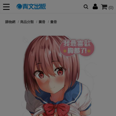
(0)
網的朋友們，提高警覺！
購物網
商品分類
圖冊
畫冊
哆啦
柯南
寶可夢
迷宮飯
我推