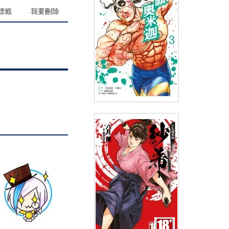
(
USD
4.18)
NT$140
90折 NT$126
標籤
我要刪除
拳願奧米迦(03)
(
USD
4.18)
NT$140
90折 NT$126