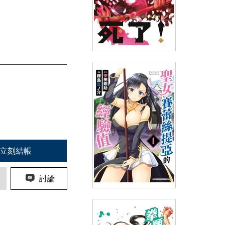
勇者死了！因為勇者掉進我這個
村民挖的陷阱裡。(15)
(
USD
4.18)
NT$140
90折 NT$126
立刻結帳
討論
聖女賽蕾絲提亞的經驗值(01)