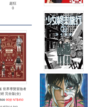
超狂
0
巨乳純情劍 紗希(02)
(
USD
4.18)
NT$140
90折 NT$126
少女終末旅行(01)
(
USD
4.78)
飯 世界導覽冒險者
NT$160
90折 NT$144
經 完全版(全)
500
90折 NT$450