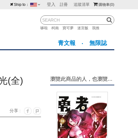
登入
註冊
追蹤清單
Ship to：
購物車
(0)
台灣
紐西蘭
馬來西亞
哆啦
柯南
寶可夢
迷宮飯
我推
荷蘭
英國
澳大利亞
青文報
無限誌
新加坡
加拿大
日本
美國
香港
韓國
(全)
瀏覽此商品的人，也瀏覽...
澳門
菲律賓
分享 :