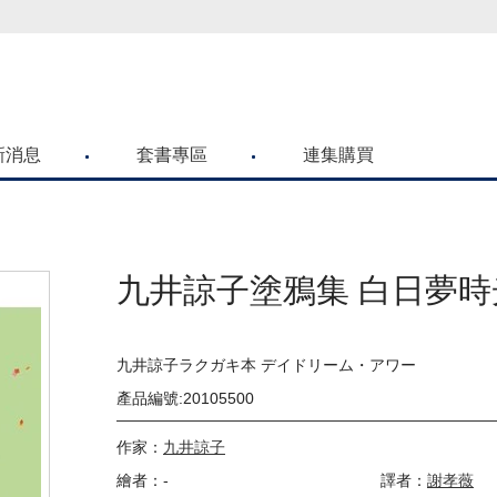
喜歡青文購物網的朋友們，提高警覺！
新消息
套書專區
連集購買
九井諒子塗鴉集 白日夢時光
九井諒子ラクガキ本 デイドリーム・アワー
產品編號:20105500
作家：
九井諒子
繪者：-
譯者：
謝孝薇