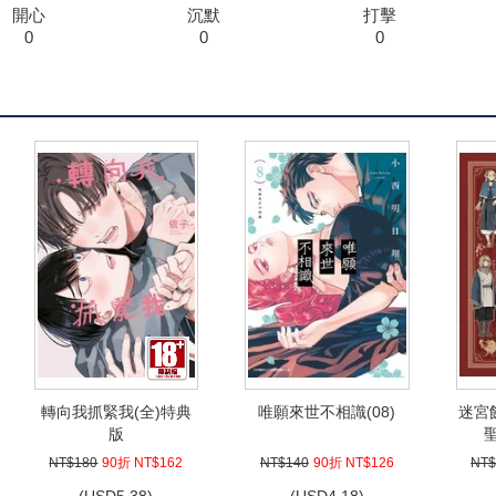
開心
沉默
打擊
0
0
0
轉向我抓緊我(全)特典
唯願來世不相識(08)
迷宮
版
聖
NT$180
90折 NT$162
NT$140
90折 NT$126
NT$