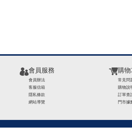
會員服務
購物
會員辦法
常見問
客服信箱
購物說
隱私條款
訂單查
網站導覽
門市據
TEL ： 0