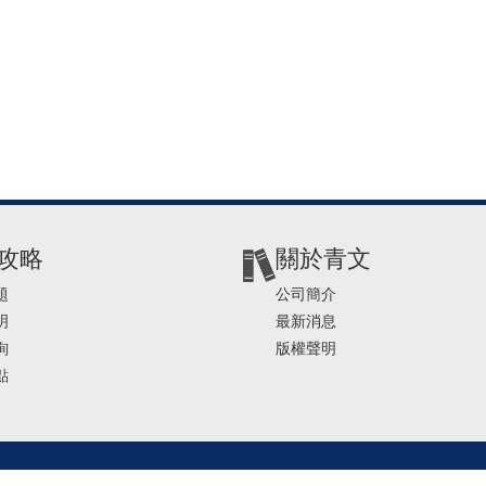
攻略
關於青文
題
公司簡介
明
最新消息
詢
版權聲明
點
2-2541-4234 | E-mail ： service@ching-win.com.tw | TIME： 1000~1200 13