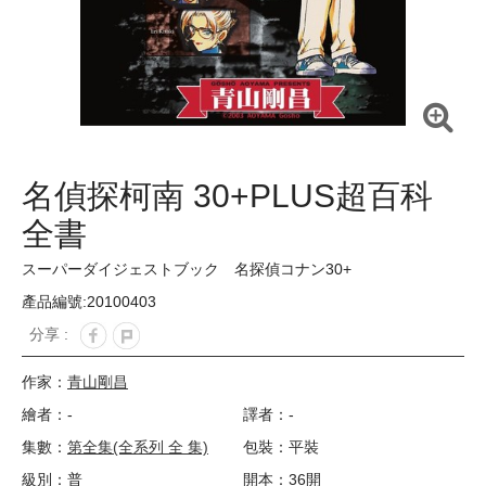
名偵探柯南 30+PLUS超百科
全書
スーパーダイジェストブック 名探偵コナン30+
產品編號:20100403
分享 :
作家：
青山剛昌
繪者：-
譯者：-
集數：
第全集(全系列 全 集)
包裝：平裝
級別：普
開本：36開