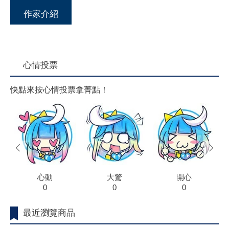
作家介紹
心情投票
快點來按心情投票拿菁點！
prev
next
心動
大驚
開心
0
0
0
最近瀏覽商品