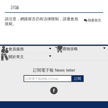
討論
請注意，網路留言仍有法律限制，請遵會員
我要留言
規範。
購物攻略
會員服務
常見問題
購物說明
訂單查詢
門市據點
關於青文
會員辦法
客服信箱
隱私條款
網站導覽
公司簡介
最新消息
版權聲明
訂閱電子報 News letter
訂閱