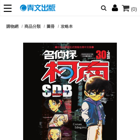
(0)
網的朋友們，提高警覺！
購物網
商品分類
圖冊
攻略本
哆啦
柯南
寶可夢
迷宮飯
我推