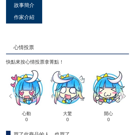
故事簡介
作家介紹
心情投票
快點來按心情投票拿菁點！
prev
next
心動
大驚
開心
0
0
0
買了此商品的人，也買了...