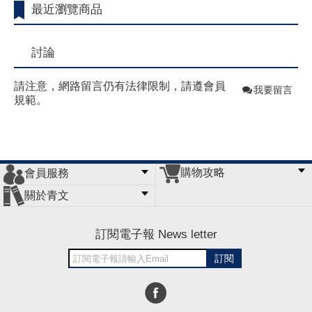
最近瀏覽商品
討論
請注意，網路留言仍有法律限制，請遵會員
我要留言
規範。
購物攻略
會員服務
常見問題
購物說明
訂單查詢
門市據點
關於青文
會員辦法
客服信箱
隱私條款
網站導覽
公司簡介
最新消息
版權聲明
訂閱電子報 News letter
訂閱