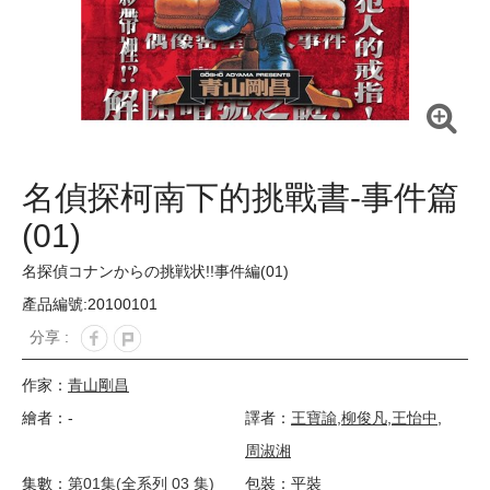
名偵探柯南下的挑戰書-事件篇
(01)
名探偵コナンからの挑戦状!!事件編(01)
產品編號:20100101
分享 :
作家：
青山剛昌
繪者：-
譯者：
王寶諭
,
柳俊凡
,
王怡中
,
周淑湘
集數：
第01集(全系列 03 集)
包裝：平裝