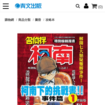
(0)
網的朋友們，提高警覺！
購物網
商品分類
圖冊
攻略本
哆啦
柯南
寶可夢
迷宮飯
我推