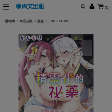
(0)
網的朋友們，提高警覺！
購物網
商品分類
漫畫
EROS COMIC
哆啦
柯南
寶可夢
迷宮飯
我推