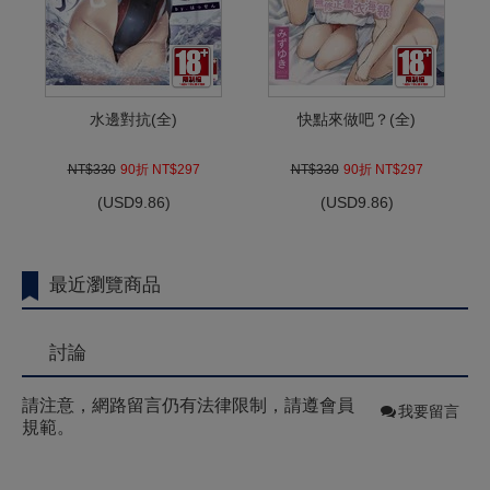
水邊對抗(全)
快點來做吧？(全)
NT$330
90折 NT$297
NT$330
90折 NT$297
(
USD
9.86)
(
USD
9.86)
最近瀏覽商品
討論
請注意，網路留言仍有法律限制，請遵會員
我要留言
規範。