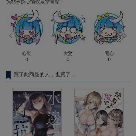
快點來按心情投票拿菁點！
prev
next
心動
大驚
開心
0
0
0
買了此商品的人，也買了...