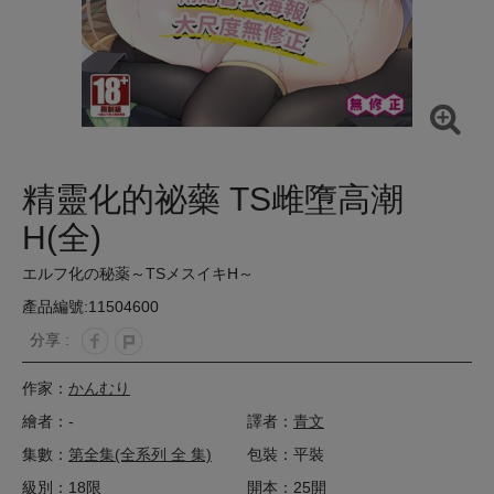
精靈化的祕藥 TS雌墮高潮
H(全)
エルフ化の秘薬～TSメスイキH～
產品編號:11504600
分享 :
作家：
かんむり
繪者：-
譯者：
青文
集數：
第全集(全系列 全 集)
包裝：平裝
級別：18限
開本：25開