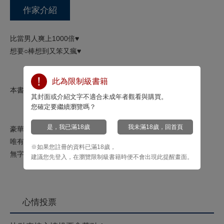
作家介紹
比當男人爽上1000倍♥
想要○棒想到又笨又瘋♥
此為限制級書籍
本書無修正！
其封面或介紹文字不適合未成年者觀看與購買。
您確定要繼續瀏覽嗎？
是，我已滿18歲
我未滿18歲，回首頁
豪華大尺度書衣海報！
唯有購買讀者獨享的
※如果您註冊的資料已滿18歲，
無字書衣彩圖
建議您先登入，在瀏覽限制級書籍時便不會出現此提醒畫面。
心情投票