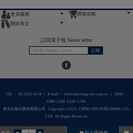
購物攻略
會員服務
常見問題
購物說明
訂單查詢
門市據點
關於青文
會員辦法
客服信箱
隱私條款
網站導覽
公司簡介
最新消息
版權聲明
訂閱電子報 News letter
訂閱
TEL ： 02-2541-4234 | E-mail ： service@ching-win.com.tw | TIME：
1000~1200 1330~1700
青文出版社股份有限公司 Copyright ©2025 CHING WIN PUBLISHING CO.,
LTD. All Rights Reserved.
RWD商城建置 尚峪資訊科技
數量
加入購物車