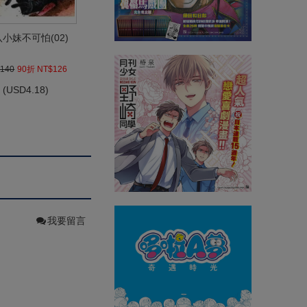
小妹不可怕(02)
140
90折 NT$126
(
USD
4.18)
我要留言