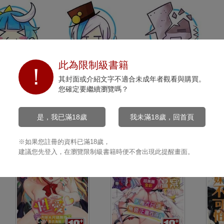
此為限制級書籍
開心
沉默
打擊
其封面或介紹文字不適合未成年者觀看與購買。
0
0
0
您確定要繼續瀏覽嗎？
是，我已滿18歲
我未滿18歲，回首頁
※如果您註冊的資料已滿18歲，
建議您先登入，在瀏覽限制級書籍時便不會出現此提醒畫面。