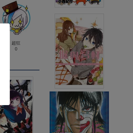
妖怪手錶(18)
(
USD
2.99)
NT$99
91折 NT$90
超狂
0
堀與宮村(17)特別版
(
USD
4.18)
NT$140
90折 NT$126