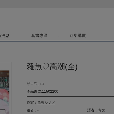
喜歡青文購物網的朋友們，提高警覺！
新消息
套書專區
連集購買
雜魚♡高潮(全)
ザコ♡いコ
產品編號:11502200
作家：
魚野シノメ
繪者：-
譯者：
青文