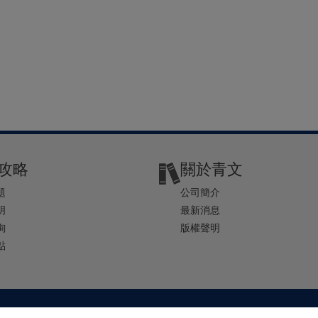
攻略
關於青文
題
公司簡介
明
最新消息
詢
版權聲明
點
2-2541-4234 | E-mail ： service@ching-win.com.tw | TIME： 1000~1200 13