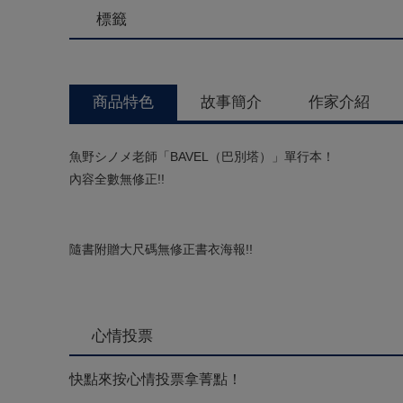
標籤
商品特色
故事簡介
作家介紹
魚野シノメ老師「BAVEL（巴別塔）」單行本！
內容全數無修正!!
隨書附贈大尺碼無修正書衣海報!!
心情投票
快點來按心情投票拿菁點！