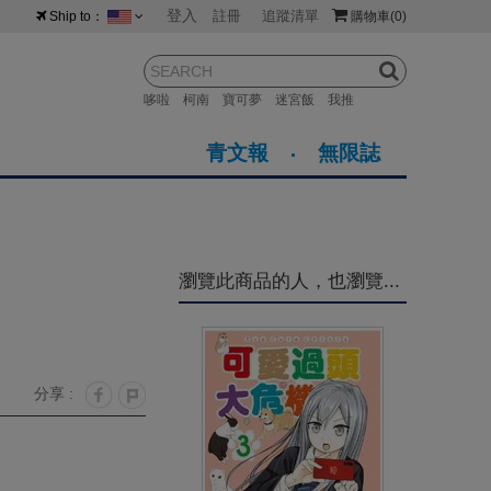
登入
註冊
追蹤清單
Ship to：
購物車
(0)
台灣
紐西蘭
馬來西亞
哆啦
柯南
寶可夢
迷宮飯
我推
荷蘭
英國
澳大利亞
青文報
無限誌
新加坡
加拿大
日本
美國
香港
韓國
瀏覽此商品的人，也瀏覽...
澳門
菲律賓
分享 :