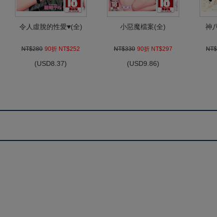
令人虛脫的性愛♥(全)
小惡魔檔案(全)
神八
NT$280
90折 NT$252
NT$330
90折 NT$297
NT$
(
USD
8.37)
(
USD
9.86)