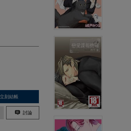
可愛過頭大危機(03)
(
USD
2.99)
NT$99
91折 NT$90
立刻結帳
討論
戀愛諜報機關(02)限定版