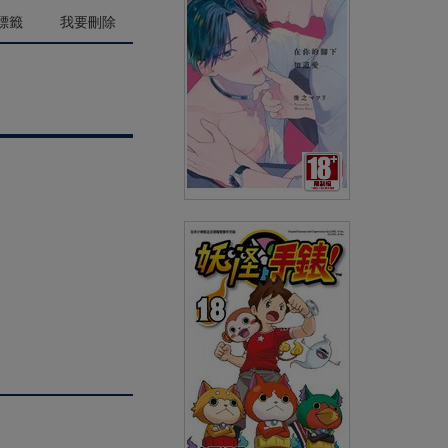
(
USD
5.98)
NT$200
90折 NT$180
標籤
我要刪除
在你的腳下知道愛(全)
(
USD
4.18)
NT$140
90折 NT$126