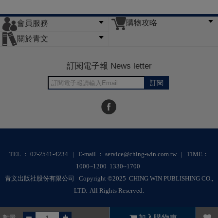
購物攻略
會員服務
常見問題
購物說明
訂單查詢
門市據點
關於青文
會員辦法
客服信箱
隱私條款
網站導覽
公司簡介
最新消息
版權聲明
訂閱電子報 News letter
訂閱
TEL ： 02-2541-4234 | E-mail ： service@ching-win.com.tw | TIME：
1000~1200 1330~1700
青文出版社股份有限公司 Copyright ©2025 CHING WIN PUBLISHING CO.,
LTD. All Rights Reserved.
RWD商城建置 尚峪資訊科技
數量
加入購物車