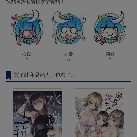
快點來按心情投票拿菁點！
prev
next
心動
大驚
開心
0
0
0
買了此商品的人，也買了...