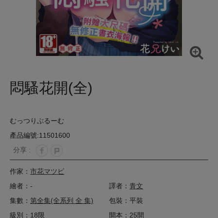
悶騷花開(全)
むっつりぶるーむ
產品編號:11501600
分享 :
作家：
市花マツビ
繪者：-
譯者：
青文
集數：
第全集(全系列 全 集)
包裝：平裝
級別：18限
開本：25開