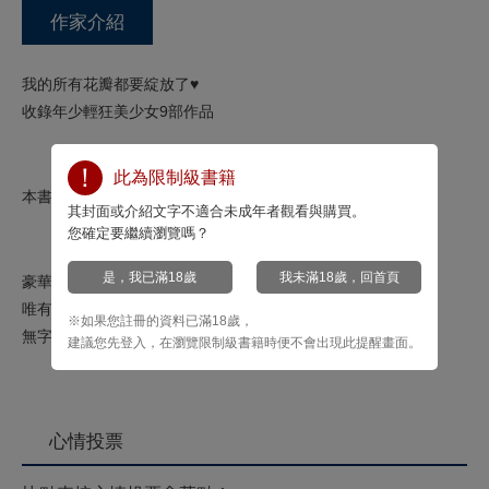
作家介紹
我的所有花瓣都要綻放了♥
收錄年少輕狂美少女9部作品
此為限制級書籍
本書無修正！
其封面或介紹文字不適合未成年者觀看與購買。
您確定要繼續瀏覽嗎？
是，我已滿18歲
我未滿18歲，回首頁
豪華大尺碼書衣海報！
唯有購買讀者獨享的
※如果您註冊的資料已滿18歲，
無字書衣彩圖
建議您先登入，在瀏覽限制級書籍時便不會出現此提醒畫面。
心情投票