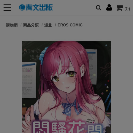
(0)
網的朋友們，提高警覺！
購物網
商品分類
漫畫
EROS COMIC
哆啦
柯南
寶可夢
迷宮飯
我推