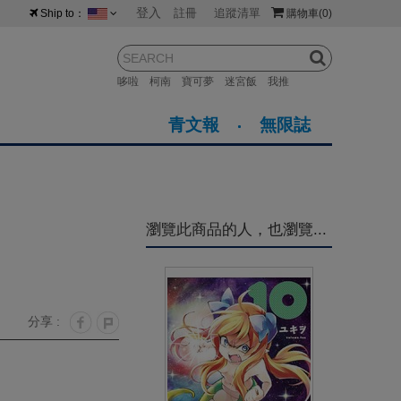
登入
註冊
追蹤清單
Ship to：
購物車
(0)
台灣
紐西蘭
馬來西亞
哆啦
柯南
寶可夢
迷宮飯
我推
荷蘭
英國
澳大利亞
青文報
無限誌
新加坡
加拿大
日本
美國
香港
韓國
瀏覽此商品的人，也瀏覽...
澳門
菲律賓
分享 :