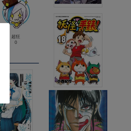
我的推是壞人大小姐。(10)限定
版
(
USD
5.38)
NT$180
90折 NT$162
超狂
0
妖怪手錶(18)
(
USD
2.99)
NT$99
91折 NT$90