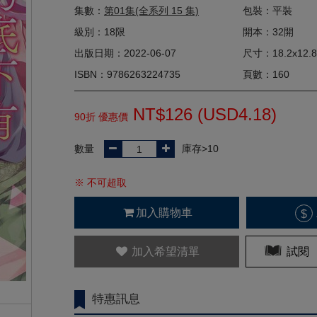
集數：
第01集(全系列 15 集)
包裝：平裝
級別：18限
開本：32開
出版日期：2022-06-07
尺寸：18.2x12.8
ISBN：9786263224735
頁數：160
NT$126 (
USD
4.18)
90折 優惠價
數量
庫存>10
※ 不可超取
加入購物車
$
加入希望清單
試閱
特惠訊息