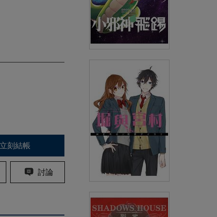
小邪神飛踢(10)
(
USD
4.18)
NT$140
90折 NT$126
立刻結帳
討論
堀與宮村(16)完