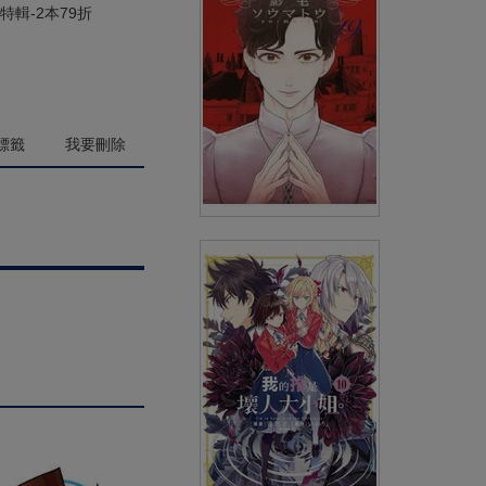
(
USD
4.18)
NT$140
90折 NT$126
特輯-2本79折
標籤
我要刪除
SHADOWS HOUSE-影宅-(19)
限定版
(
USD
5.38)
NT$180
90折 NT$162