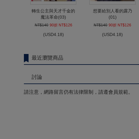
轉生公主與天才千金的
想要給別人看的露乃
魔法革命(03)
(01)
NT$140
90折 NT$126
NT$140
90折 NT$126
(
USD
4.18)
(
USD
4.18)
最近瀏覽商品
討論
請注意，網路留言仍有法律限制，請遵會員規範。