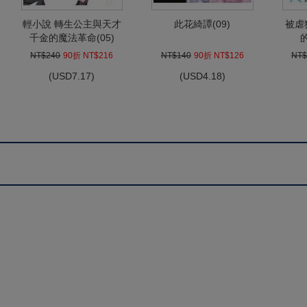
輕小說 轉生公主與天才
此花綺譚(09)
被虐
千金的魔法革命(05)
NT$240
90折 NT$216
NT$140
90折 NT$126
NT$
(
USD
7.17)
(
USD
4.18)