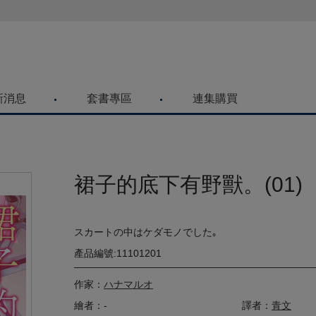
喜歡青文購物網的朋友們，提高警覺！
新消息
套書專區
連集購買
裙子的底下有野獸。(01)
スカートの中はケダモノでした｡
產品編號:11101201
作家：
ハナマルオ
繪者：-
譯者：
青文