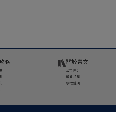
攻略
關於青文
題
公司簡介
明
最新消息
詢
版權聲明
點
2-2541-4234 | E-mail ： service@ching-win.com.tw | TIME： 1000~1200 13