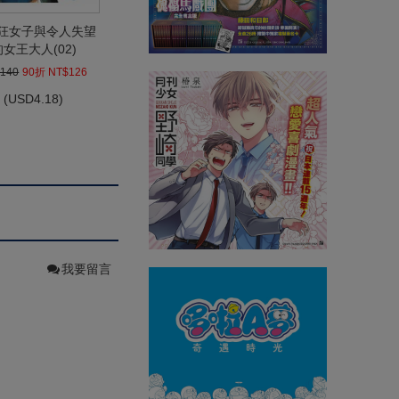
狂女子與令人失望
的女王大人(02)
140
90折 NT$126
(
USD
4.18)
我要留言