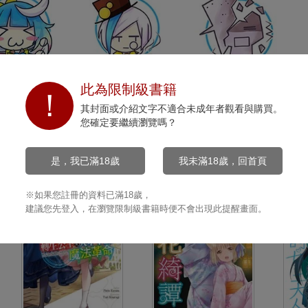
開心
沉默
打擊
此為限制級書籍
0
0
0
其封面或介紹文字不適合未成年者觀看與購買。
您確定要繼續瀏覽嗎？
是，我已滿18歲
我未滿18歲，回首頁
※如果您註冊的資料已滿18歲，
建議您先登入，在瀏覽限制級書籍時便不會出現此提醒畫面。