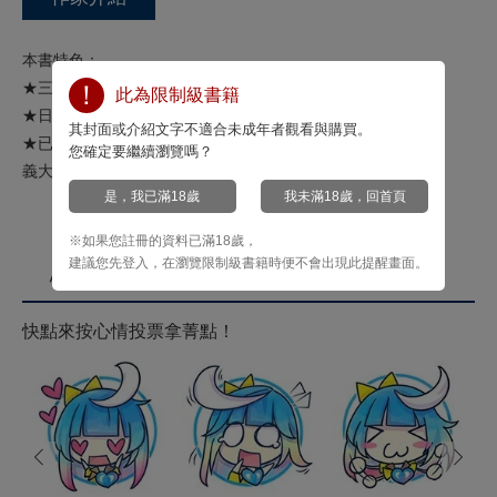
本書特色：
★三度ＯＶＡ動畫化，且2011年登上大螢幕電影化。
此為限制級書籍
★日本累計銷售突破2400萬本！性愛學習類漫畫首選!!
其封面或介紹文字不適合未成年者觀看與購買。
★已於台灣、香港、韓國、美國、英國、巴西、德國、
您確定要繼續瀏覽嗎？
義大利、法國、西班牙、丹麥、波蘭等多國出版。
是，我已滿18歲
我未滿18歲，回首頁
※如果您註冊的資料已滿18歲，
建議您先登入，在瀏覽限制級書籍時便不會出現此提醒畫面。
心情投票
快點來按心情投票拿菁點！
prev
next