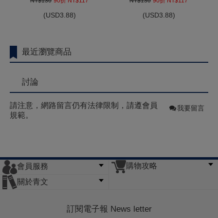
NT$130
90折 NT$117
NT$130
90折 NT$117
(
USD
3.88)
(
USD
3.88)
最近瀏覽商品
討論
請注意，網路留言仍有法律限制，請遵會員
我要留言
規範。
購物攻略
會員服務
常見問題
購物說明
訂單查詢
門市據點
關於青文
會員辦法
客服信箱
隱私條款
網站導覽
公司簡介
最新消息
版權聲明
訂閱電子報 News letter