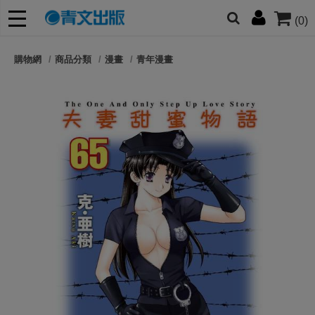
(0)
網的朋友們，提高警覺！
購物網
商品分類
漫畫
青年漫畫
哆啦
柯南
寶可夢
迷宮飯
我推