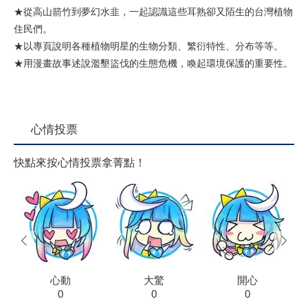
★從高山箭竹到夢幻水韭，一起認識這些耳熟卻又陌生的台灣植物
住民們。
★以專頁說明各種植物明星的生物分類、繁衍特性、分布等等。
★用漫畫故事述說濫墾盜伐的生態危機，喚起環境保護的重要性。
心情投票
快點來按心情投票拿菁點！
prev
next
心動
大驚
開心
0
0
0