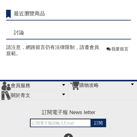
最近瀏覽商品
討論
請注意，網路留言仍有法律限制，請遵會員
我要留言
規範。
購物攻略
會員服務
常見問題
購物說明
訂單查詢
門市據點
關於青文
會員辦法
客服信箱
隱私條款
網站導覽
公司簡介
最新消息
版權聲明
訂閱電子報 News letter
訂閱