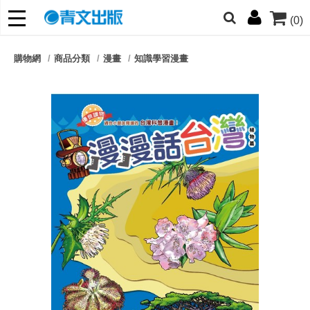
(0)
網的朋友們，提高警覺！
購物網
商品分類
漫畫
知識學習漫畫
哆啦
柯南
寶可夢
迷宮飯
我推