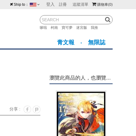
登入
註冊
追蹤清單
Ship to：
購物車
(0)
台灣
紐西蘭
馬來西亞
哆啦
柯南
寶可夢
迷宮飯
我推
荷蘭
英國
澳大利亞
青文報
無限誌
新加坡
加拿大
日本
美國
香港
韓國
瀏覽此商品的人，也瀏覽...
澳門
菲律賓
分享 :