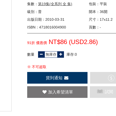
集數：
第19集(全系列 全 集)
包裝：平裝
級別：普
開本：36開
出版日期：2010-03-31
尺寸：17x11.2
ISBN：4718016004900
頁數：-
NT$86 (
USD
2.86)
91折 優惠價
數量
庫存:0
※ 不可超取
貨到通知
$
試閱
加入希望清單