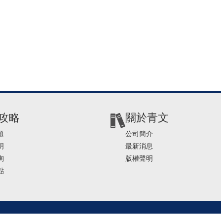
攻略
關於青文
題
公司簡介
明
最新消息
詢
版權聲明
點
2-2541-4234 | E-mail ： service@ching-win.com.tw | TIME： 1000~1200 13