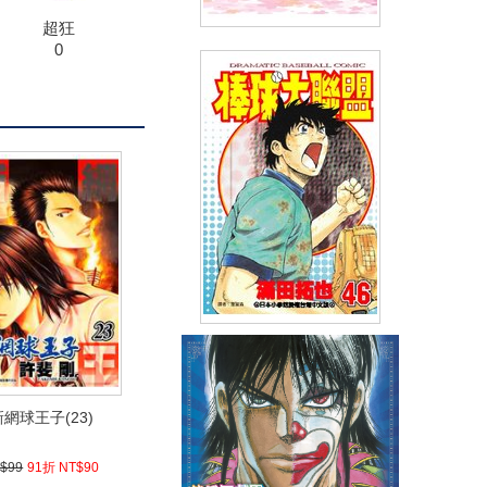
超狂
0
我們仍未知道那天所看見的花名
(03)完
(
USD
4.78)
NT$160
90折 NT$144
棒球大聯盟(46)
(
USD
2.39)
NT$80
90折 NT$72
新網球王子(23)
$99
91折 NT$90