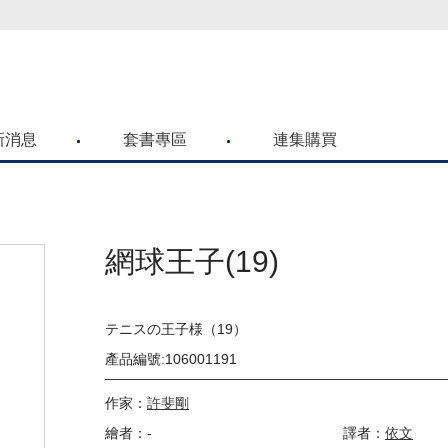
喜歡青文購物網的朋友們，提高警覺！
新消息
套書專區
連集購買
網球王子(19)
テニスの王子様（19）
產品編號:106001191
作家：
許斐剛
繪者：-
譯者：
依文