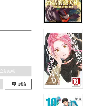
終結的熾天使(17)
(
USD
2.99)
NT$99
91折 NT$90
立刻結帳
討論
與你連結的HAPPY END(全)