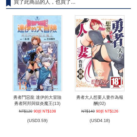
買了此商品的人，也買了...
勇者鬥惡龍 達伊的大冒險
勇者大人想要人妻作為報
勇者阿邦與獄炎魔王(13)
酬(02)
NT$120
90折 NT$108
NT$140
90折 NT$126
(
USD
3.59)
(
USD
4.18)