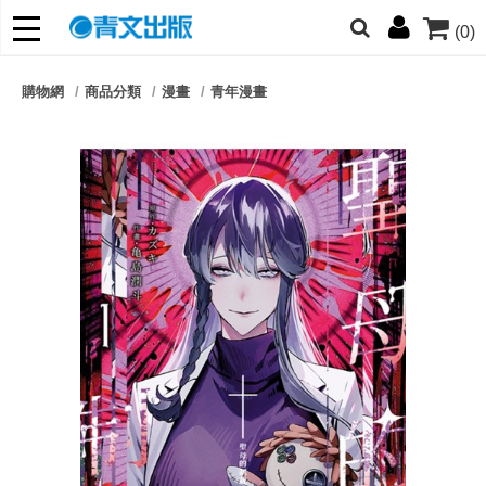
(0)
網的朋友們，提高警覺！
購物網
商品分類
漫畫
青年漫畫
哆啦
柯南
寶可夢
迷宮飯
我推