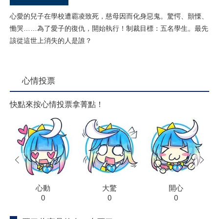
心愛的兒子在學校遭霸凌致死，慈母因而化身惡鬼。驚愕、顫慄、
慟哭……為了愛子的復仇，開始執行！制裁目標：五名學生。最先
該從這世上消失的人是誰？
心情投票
快點來按心情投票拿菁點！
prev
next
心動
大驚
開心
0
0
0