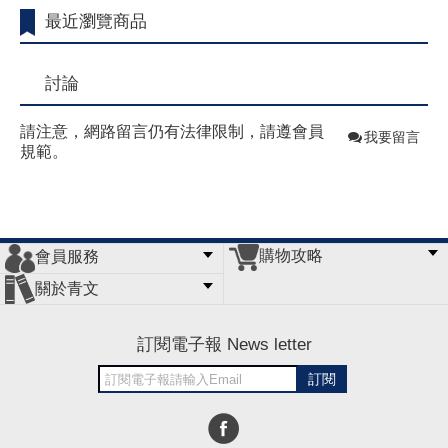
最近瀏覽商品
討論
請注意，網路留言仍有法律限制，請遵會員
我要留言
規範。
購物攻略
會員服務
常見問題
購物說明
訂單查詢
門市據點
關於青文
會員辦法
客服信箱
隱私條款
網站導覽
公司簡介
最新消息
版權聲明
訂閱電子報 News letter
訂閱