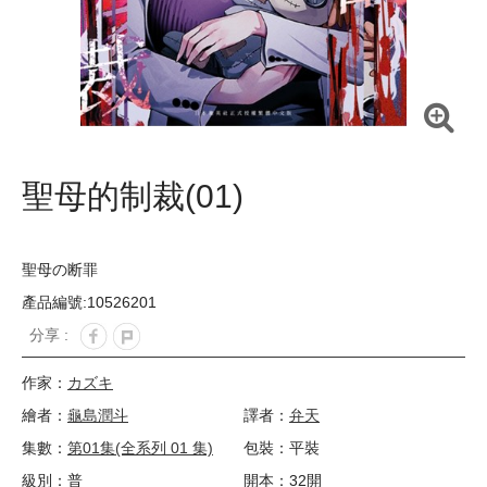
聖母的制裁(01)
聖母の断罪
產品編號:10526201
分享 :
作家：
カズキ
繪者：
龜島潤斗
譯者：
弁天
集數：
第01集(全系列 01 集)
包裝：平裝
級別：普
開本：32開