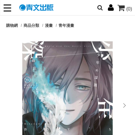
(0)
網的朋友們，提高警覺！
購物網
商品分類
漫畫
青年漫畫
哆啦
柯南
寶可夢
迷宮飯
我推
next