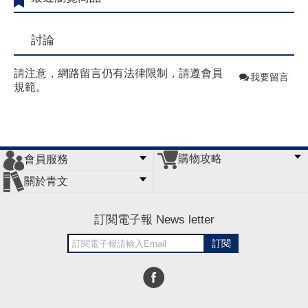
討論
請注意，網路留言仍有法律限制，請遵會員
我要留言
規範。
購物攻略
會員服務
常見問題
購物說明
訂單查詢
門市據點
關於青文
會員辦法
客服信箱
隱私條款
網站導覽
公司簡介
最新消息
版權聲明
訂閱電子報 News letter
訂閱