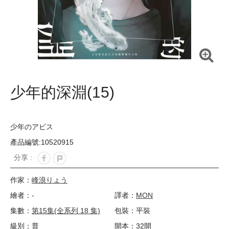
少年的深淵(15)
少年のアビス
產品編號:10520915
分享 :
作家：
峰浪りょう
繪者：-
譯者：
MON
集數：
第15集(全系列 18 集)
包裝：平裝
級別：普
開本：32開