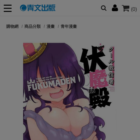
(0)
網的朋友們，提高警覺！
購物網
商品分類
漫畫
青年漫畫
哆啦
柯南
寶可夢
迷宮飯
我推