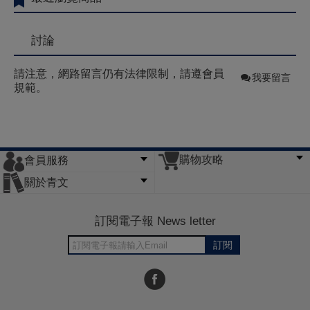
討論
請注意，網路留言仍有法律限制，請遵會員
我要留言
規範。
購物攻略
會員服務
常見問題
購物說明
訂單查詢
門市據點
關於青文
會員辦法
客服信箱
隱私條款
網站導覽
公司簡介
最新消息
版權聲明
訂閱電子報 News letter
訂閱