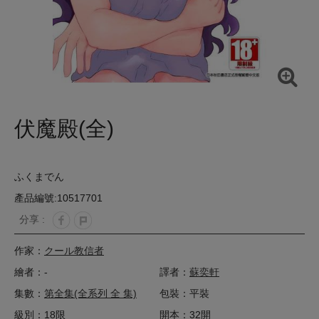
伏魔殿(全)
ふくまでん
產品編號:10517701
分享 :
作家：
クール教信者
繪者：-
譯者：
蘇奕軒
集數：
第全集(全系列 全 集)
包裝：平裝
級別：18限
開本：32開