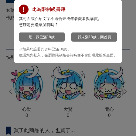
此為限制級書籍
女孩子們的臉紅心跳異世界後宮事後猥談。
帶點異世界，又兼具一點色情的短篇故事全39篇!!
其封面或介紹文字不適合未成年者觀看與購買。
您確定要繼續瀏覽嗎？
是，我已滿18歲
我未滿18歲，回首頁
心情投票
※如果您註冊的資料已滿18歲，
建議您先登入，在瀏覽限制級書籍時便不會出現此提醒畫面。
快點來按心情投票拿菁點！
prev
next
心動
大驚
開心
0
0
0
買了此商品的人，也買了...