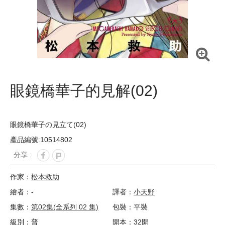
眼鏡橋華子的見解(02)
眼鏡橋華子の見立て(02)
產品編號:10514802
分享 :
作家：
松本救助
繪者：-
譯者：
小天野
集數：
第02集(全系列 02 集)
包裝：平裝
級別：普
開本：32開