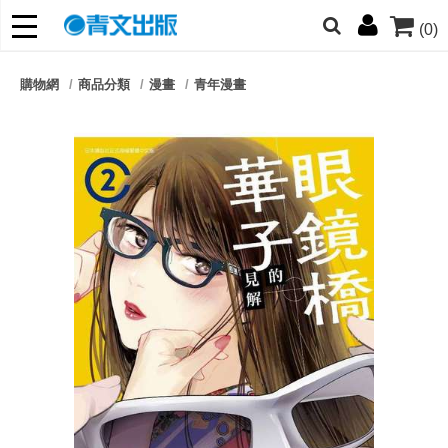
(0)
網的朋友們，提高警覺！
購物網
商品分類
漫畫
青年漫畫
哆啦
柯南
寶可夢
迷宮飯
我推