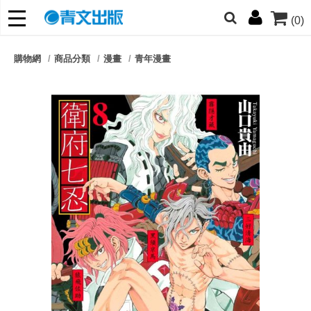
(0)
網的朋友們，提高警覺！
購物網
商品分類
漫畫
青年漫畫
哆啦
柯南
寶可夢
迷宮飯
我推