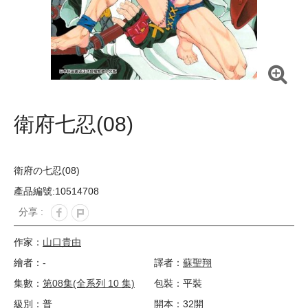
衛府七忍(08)
衛府の七忍(08)
產品編號:10514708
分享 :
作家：
山口貴由
繪者：-
譯者：
蘇聖翔
集數：
第08集(全系列 10 集)
包裝：平裝
級別：普
開本：32開