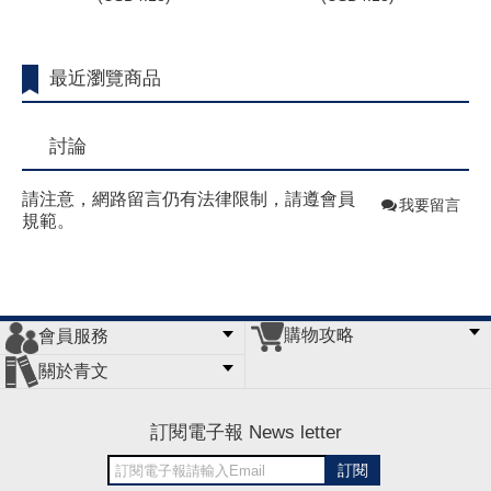
最近瀏覽商品
討論
請注意，網路留言仍有法律限制，請遵會員
我要留言
規範。
購物攻略
會員服務
常見問題
購物說明
訂單查詢
門市據點
關於青文
會員辦法
客服信箱
隱私條款
網站導覽
公司簡介
最新消息
版權聲明
訂閱電子報 News letter
訂閱