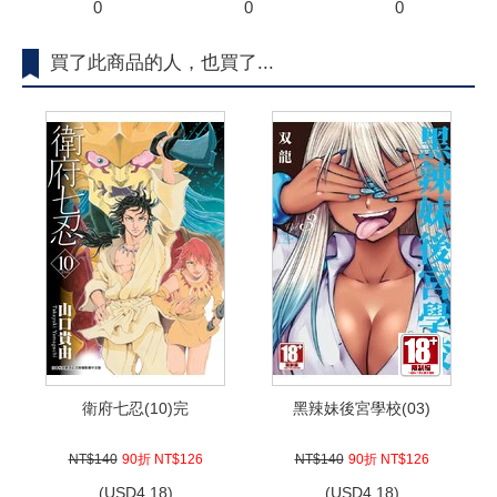
0
0
0
買了此商品的人，也買了...
衛府七忍(10)完
黑辣妹後宮學校(03)
NT$140
90折 NT$126
NT$140
90折 NT$126
(
USD
4.18)
(
USD
4.18)