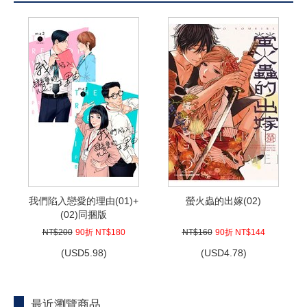
我們陷入戀愛的理由(01)+
螢火蟲的出嫁(02)
(02)同捆版
NT$200
90折 NT$180
NT$160
90折 NT$144
(
USD
5.98)
(
USD
4.78)
最近瀏覽商品