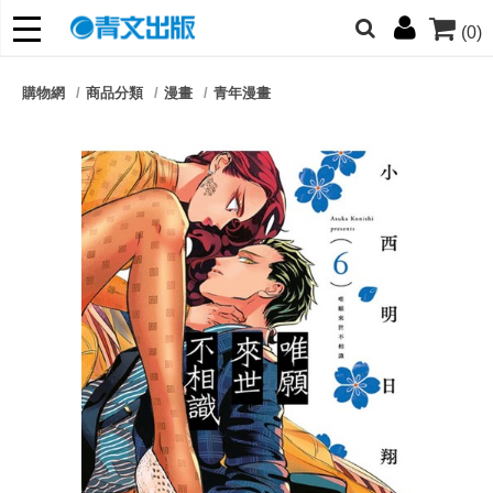
(0)
網的朋友們，提高警覺！
購物網
商品分類
漫畫
青年漫畫
哆啦
柯南
寶可夢
迷宮飯
我推