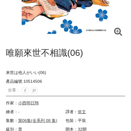
唯願來世不相識(06)
来世は他人がいい(06)
產品編號:10514506
分享 :
作家：
小西明日翔
繪者：-
譯者：
依文
集數：
第06集(全系列 08 集)
包裝：平裝
級別：普
開本：32開