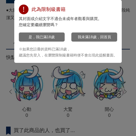
此為限制級書籍
●大膽改寫知名獵奇小說而新生的漫畫作品！●校園Ｘ百合，一段純
潔又扭曲的愛戀。
其封面或介紹文字不適合未成年者觀看與購買。
您確定要繼續瀏覽嗎？
是，我已滿18歲
我未滿18歲，回首頁
心情投票
※如果您註冊的資料已滿18歲，
建議您先登入，在瀏覽限制級書籍時便不會出現此提醒畫面。
快點來按心情投票拿菁點！
prev
next
心動
大驚
開心
0
0
0
買了此商品的人，也買了...