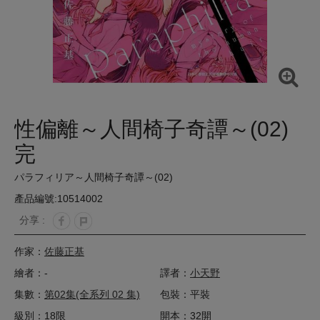
性偏離～人間椅子奇譚～(02)
完
パラフィリア～人間椅子奇譚～(02)
產品編號:10514002
分享 :
作家：
佐藤正基
繪者：-
譯者：
小天野
集數：
第02集(全系列 02 集)
包裝：平裝
級別：18限
開本：32開