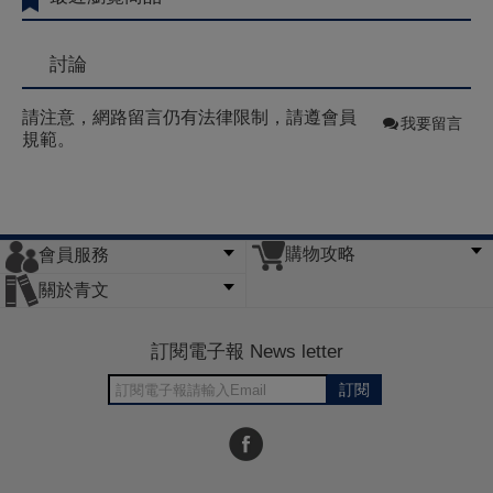
討論
請注意，網路留言仍有法律限制，請遵會員
我要留言
規範。
購物攻略
會員服務
常見問題
購物說明
訂單查詢
門市據點
關於青文
會員辦法
客服信箱
隱私條款
網站導覽
公司簡介
最新消息
版權聲明
訂閱電子報 News letter
訂閱