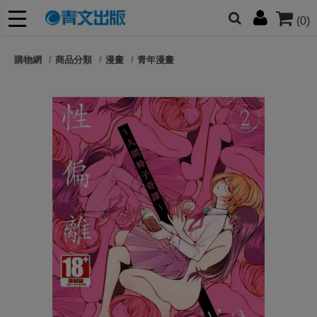
(0)
網的朋友們，提高警覺！
購物網
商品分類
漫畫
青年漫畫
哆啦
柯南
寶可夢
迷宮飯
我推