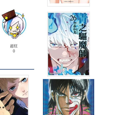
2.5次元的誘惑(09)
(
USD
4.18)
NT$140
90折 NT$126
超狂
0
青之驅魔師(26)
(
USD
3.59)
NT$120
90折 NT$108