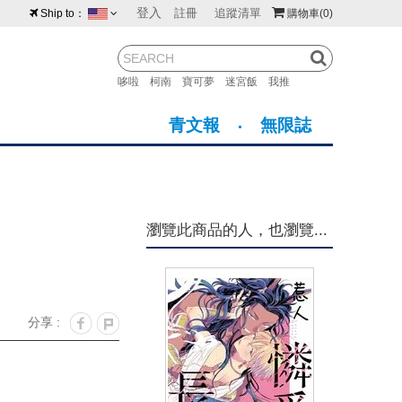
登入
註冊
追蹤清單
Ship to：
購物車
(0)
台灣
紐西蘭
馬來西亞
哆啦
柯南
寶可夢
迷宮飯
我推
荷蘭
英國
澳大利亞
青文報
無限誌
新加坡
加拿大
日本
美國
香港
韓國
瀏覽此商品的人，也瀏覽...
澳門
菲律賓
分享 :