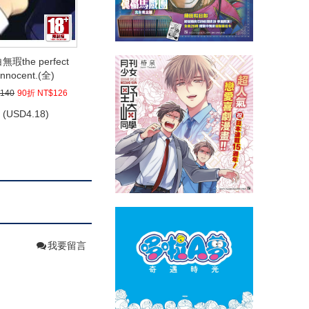
無瑕the perfect
innocent.(全)
140
90折 NT$126
(
USD
4.18)
我要留言