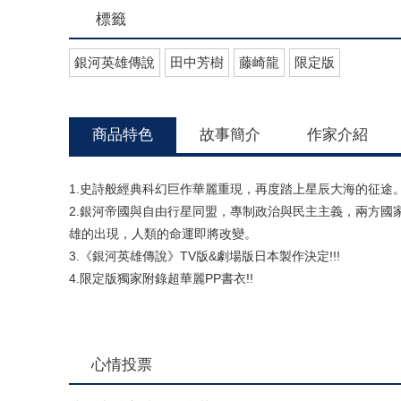
標籤
銀河英雄傳說
田中芳樹
藤崎龍
限定版
商品特色
故事簡介
作家介紹
1.史詩般經典科幻巨作華麗重現，再度踏上星辰大海的征途
2.銀河帝國與自由行星同盟，專制政治與民主主義，兩方國
雄的出現，人類的命運即將改變。
3.《銀河英雄傳說》TV版&劇場版日本製作決定!!!
4.限定版獨家附錄超華麗PP書衣!!
心情投票