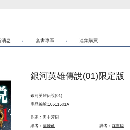
喜歡青文購物網的朋友們，提高警覺！
新消息
套書專區
連集購買
銀河英雄傳說(01)限定版
銀河英雄伝說(01)
產品編號:10511501A
作家：
田中芳樹
繪者：
藤崎竜
譯者：
沈嘉瑋