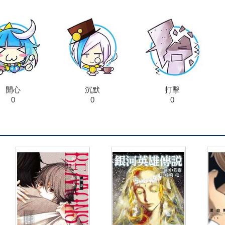
開心
沉默
打擊
0
0
0