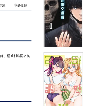
(
USD
4.18)
NT$140
90折 NT$126
標籤
我要刪除
達爾文遊戲(01)
術師」楊威利這兩名英
(
USD
2.99)
NT$99
91折 NT$90