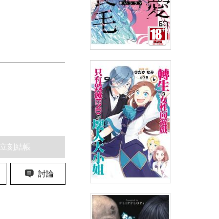
惹人憐愛的長毛(全)
(
USD
4.18)
NT$140
90折 NT$126
立刻結帳
討論
轉生成女性向遊戲只有毀滅END
的壞人大小姐(06)