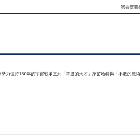
我要定義
。
家勢力僵持150年的宇宙戰爭直到「常勝的天才」萊茵哈特與「不敗的魔