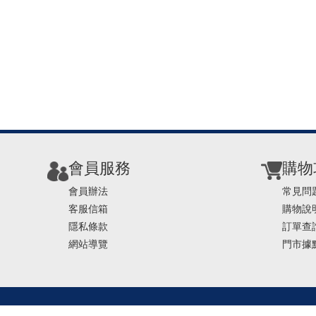
會員服務
購物
會員辦法
常見問
客服信箱
購物說
隱私條款
訂單查
網站導覽
門市據
TEL ： 0