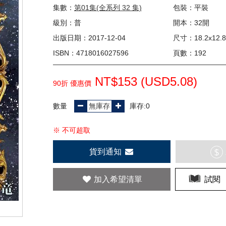
集數：
第01集(全系列 32 集)
包裝：平裝
級別：普
開本：32開
出版日期：2017-12-04
尺寸：18.2x12.8
ISBN：4718016027596
頁數：192
NT$153 (
USD
5.08)
90折 優惠價
數量
庫存:0
※ 不可超取
貨到通知
$
加入希望清單
試閱