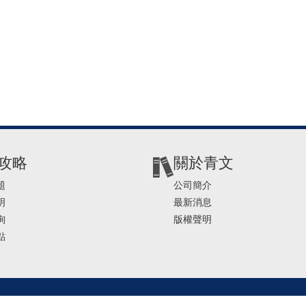
攻略
關於青文
題
公司簡介
明
最新消息
詢
版權聲明
點
2-2541-4234 | E-mail ： service@ching-win.com.tw | TIME： 1000~1200 13