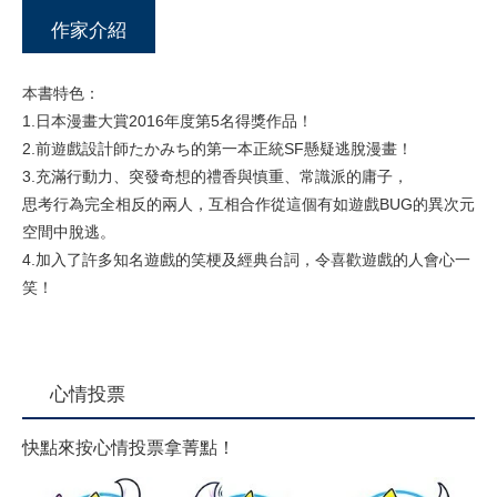
作家介紹
本書特色：
1.日本漫畫大賞2016年度第5名得獎作品！
2.前遊戲設計師たかみち的第一本正統SF懸疑逃脫漫畫！
3.充滿行動力、突發奇想的禮香與慎重、常識派的庸子，
思考行為完全相反的兩人，互相合作從這個有如遊戲BUG的異次元
空間中脫逃。
4.加入了許多知名遊戲的笑梗及經典台詞，令喜歡遊戲的人會心一
笑！
心情投票
快點來按心情投票拿菁點！