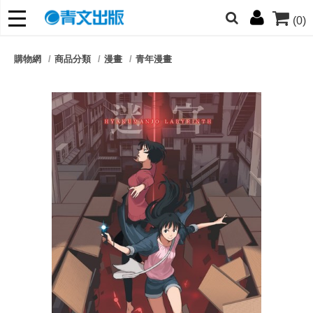
(0)
網的朋友們，提高警覺！
購物網
商品分類
漫畫
青年漫畫
哆啦
柯南
寶可夢
迷宮飯
我推