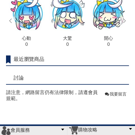
prev
next
心動
大驚
開心
0
0
0
最近瀏覽商品
討論
請注意，網路留言仍有法律限制，請遵會員
我要留言
規範。
購物攻略
會員服務