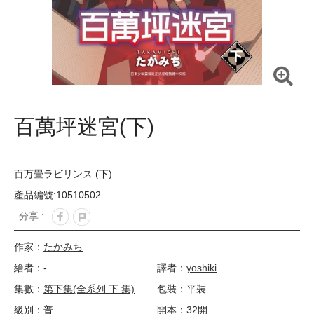
百萬坪迷宮(下)
百万畳ラビリンス (下)
產品編號:10510502
分享 :
作家：
たかみち
繪者：-
譯者：
yoshiki
集數：
第下集(全系列 下 集)
包裝：平裝
級別：普
開本：32開