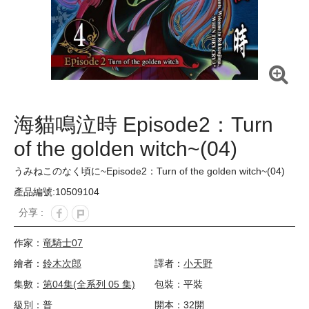
海貓鳴泣時 Episode2：Turn
of the golden witch~(04)
うみねこのなく頃に~Episode2：Turn of the golden witch~(04)
產品編號:10509104
分享 :
作家：
竜騎士07
繪者：
鈴木次郎
譯者：
小天野
集數：
第04集(全系列 05 集)
包裝：平裝
級別：普
開本：32開