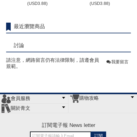
(
USD
3.88)
(
USD
3.88)
最近瀏覽商品
討論
請注意，網路留言仍有法律限制，請遵會員
我要留言
規範。
購物攻略
會員服務
常見問題
購物說明
訂單查詢
門市據點
關於青文
會員辦法
客服信箱
隱私條款
網站導覽
公司簡介
最新消息
版權聲明
訂閱電子報 News letter
訂閱