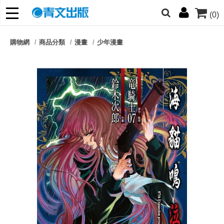
(0)
網的朋友們，提高警覺！
購物網
商品分類
漫畫
少年漫畫
哆啦
柯南
寶可夢
迷宮飯
我推