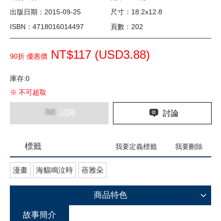
出版日期：2015-09-25
尺寸：18.2x12.8
ISBN：4718016014497
頁數：202
NT$117 (
USD
3.88)
90折 優惠價
庫存:0
※ 不可超取
試閱
討論
標籤
我要定義標籤
我要刪除
漫畫
海貓鳴泣時
蓓雅朵
商品特色
故事簡介