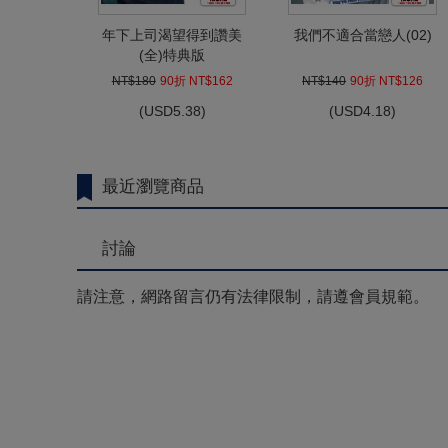
年下上司渴望得到讚美
我們不適合當戀人(02)
(全)特典版
NT$180
90折 NT$162
NT$140
90折 NT$126
(
USD
5.38)
(
USD
4.18)
最近瀏覽商品
討論
請注意，網路留言仍有法律限制，請遵會員規範。