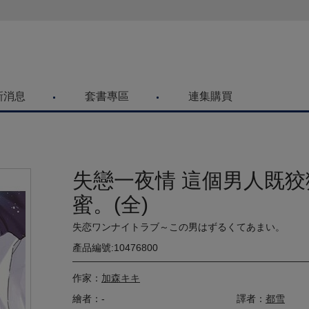
喜歡青文購物網的朋友們，提高警覺！
新消息
套書專區
連集購買
失戀一夜情 這個男人既狡
蜜。(全)
失恋ワンナイトラブ～この男はずるくてあまい。
產品編號:10476800
作家：
加森キキ
繪者：-
譯者：
都雪