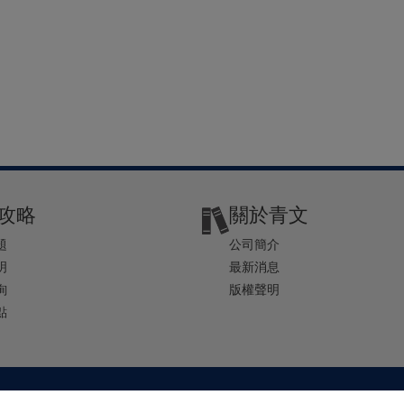
攻略
關於青文
題
公司簡介
明
最新消息
詢
版權聲明
點
2-2541-4234 | E-mail ： service@ching-win.com.tw | TIME： 1000~1200 13