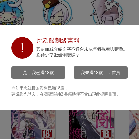
開心
沉默
打擊
此為限制級書籍
0
0
0
其封面或介紹文字不適合未成年者觀看與購買。
您確定要繼續瀏覽嗎？
是，我已滿18歲
我未滿18歲，回首頁
※如果您註冊的資料已滿18歲，
建議您先登入，在瀏覽限制級書籍時便不會出現此提醒畫面。