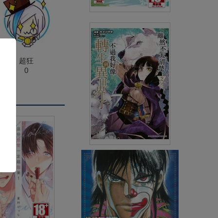
非人之狼(04)END
(
USD
4.18)
NT$140
90折 NT$126
超狂
0
雖然不太清楚 不過我好像轉生
到異世界了(02)
(
USD
4.18)
NT$140
90折 NT$126