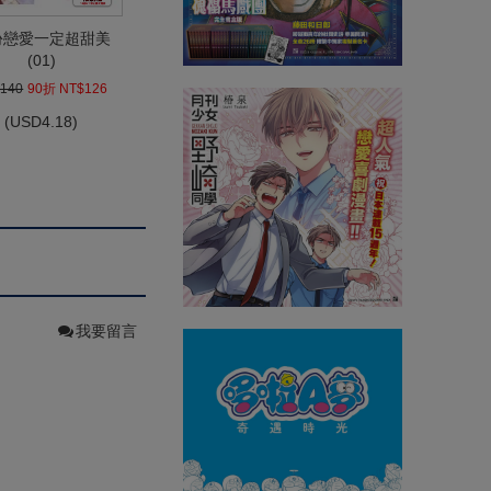
份戀愛一定超甜美
(01)
140
90折 NT$126
(
USD
4.18)
我要留言