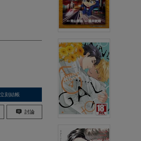
名偵探柯南電影劇場版(24)緋色
的彈丸 上
(
USD
5.98)
NT$200
90折 NT$180
立刻結帳
討論
變身成黑辣妹之後就和死黨上床
了。(04)END