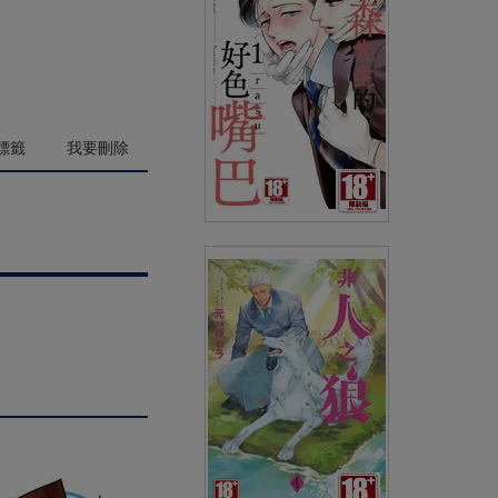
(
USD
4.18)
NT$140
90折 NT$126
標籤
我要刪除
三森先生的好色嘴巴(01)
(
USD
4.18)
NT$140
90折 NT$126