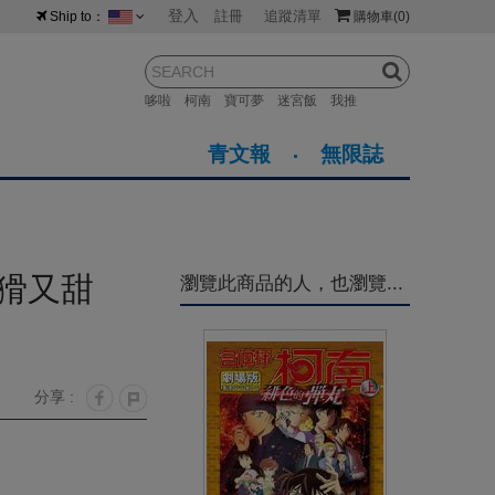
登入
註冊
追蹤清單
Ship to：
購物車
(0)
台灣
紐西蘭
馬來西亞
哆啦
柯南
寶可夢
迷宮飯
我推
荷蘭
英國
澳大利亞
青文報
無限誌
新加坡
加拿大
日本
美國
香港
韓國
猾又甜
瀏覽此商品的人，也瀏覽...
澳門
菲律賓
分享 :