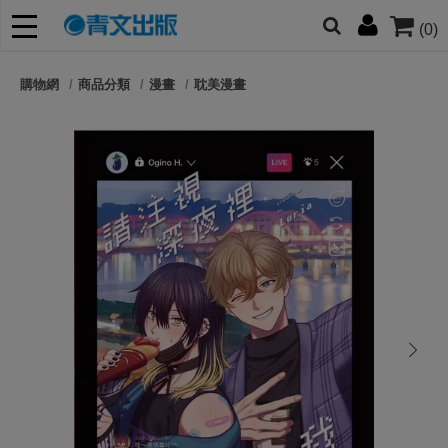
(0)
網的朋友們，提高警覺！
購物網
商品分類
漫畫
耽美漫畫
哆啦
柯南
寶可夢
迷宮飯
我推
next