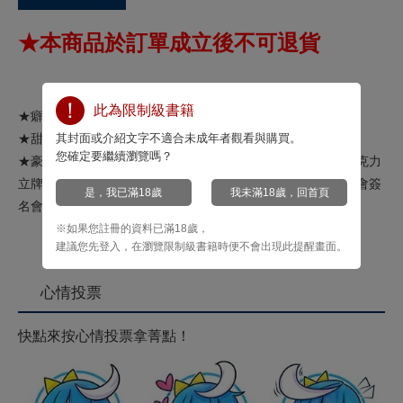
★本商品於訂單成立後不可退貨
此為限制級書籍
★癖好滿載的VTuber BL情侶續集♡
其封面或介紹文字不適合未成年者觀看與購買。
★甜蜜Ｓ愛照顧人的經紀人×不自覺Ｍ之陰沉VTuber！
您確定要繼續瀏覽嗎？
★豪華限定版內容含：請注視深夜裡的我(02)特典版、精美壓克力
立牌、小冊子組(2入)、典藏霧透卡組(2入)、2026年漫畫博覽會簽
是，我已滿18歲
我未滿18歲，回首頁
名會資格抽選序號卡！
(此活動已截止)
※如果您註冊的資料已滿18歲，
建議您先登入，在瀏覽限制級書籍時便不會出現此提醒畫面。
心情投票
快點來按心情投票拿菁點！