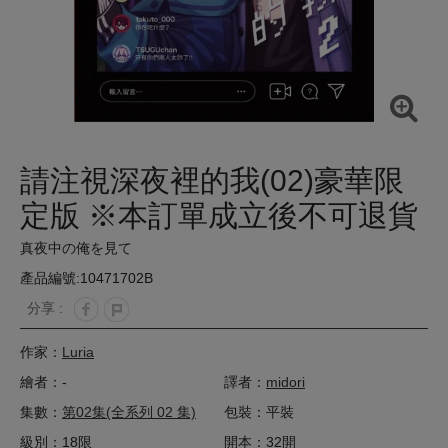
請注視深夜裡的我(02)豪華限
定版 ※本訂單成立後不可退貨
真夜中の俺を見て
產品編號:10471702B
分享 :
作家：
Luria
繪者：-
譯者：
midori
集數：
第02集(全系列 02 集)
包裝：平裝
級別：18限
開本：32開