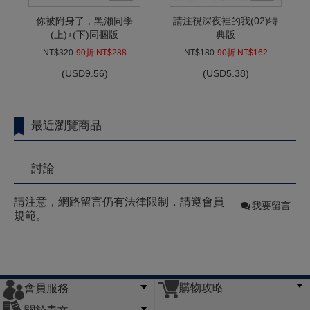
你被附身了，黑瀨同學
請注視深夜裡的我(02)特
(上)+(下)同捆版
典版
NT$320
90折 NT$288
NT$180
90折 NT$162
(
USD
9.56)
(
USD
5.38)
最近瀏覽商品
討論
請注意，網路留言仍有法律限制，請遵會員
我要留言
規範。
購物攻略
會員服務
常見問題
購物說明
訂單查詢
門市據點
關於青文
會員辦法
客服信箱
隱私條款
網站導覽