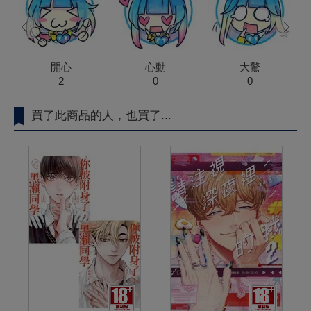
prev
next
開心
心動
大驚
2
0
0
買了此商品的人，也買了...