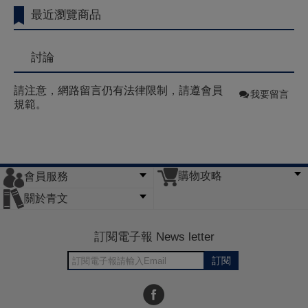
最近瀏覽商品
討論
請注意，網路留言仍有法律限制，請遵會員
我要留言
規範。
購物攻略
會員服務
常見問題
購物說明
訂單查詢
門市據點
關於青文
會員辦法
客服信箱
隱私條款
網站導覽
公司簡介
最新消息
版權聲明
訂閱電子報 News letter
訂閱