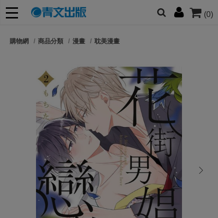
(0)
網的朋友們，提高警覺！
購物網
商品分類
漫畫
耽美漫畫
哆啦
柯南
寶可夢
迷宮飯
我推
next