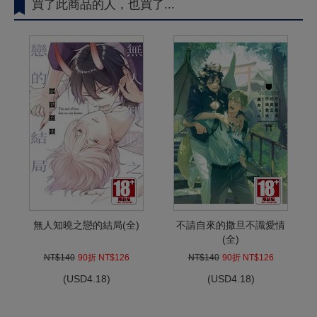
買了此商品的人，也買了...
無人知曉之戀的結局(全)
不請自來的撒旦不識愛情
(全)
NT$140
90折 NT$126
NT$140
90折 NT$126
(
USD
4.18)
(
USD
4.18)