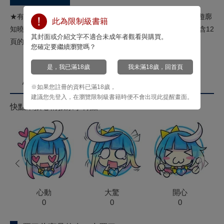
★有「另一面」的富家子弟✕為了家人向男人賣身的男娼★在遊廓
此為限制級書籍
知曉愛一個人的痛苦與喜悅。★描繪禁斷戀情的遊廓ＢＬ★包含12
其封面或介紹文字不適合未成年者觀看與購買。
頁的床戲★總共收錄20頁加筆!!★隨書附錄：雙面小卡！
您確定要繼續瀏覽嗎？
是，我已滿18歲
我未滿18歲，回首頁
心情投票
※如果您註冊的資料已滿18歲，
建議您先登入，在瀏覽限制級書籍時便不會出現此提醒畫面。
快點來按心情投票拿菁點！
prev
next
心動
大驚
開心
0
0
0