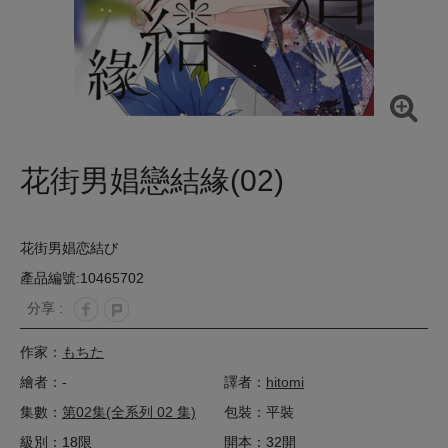
花街男娼戀結緣(02)
花街男娼恋結び
產品編號:10465702
分享 :
作家：
もちた
繪者：-
譯者：
hitomi
集數：
第02集(全系列 02 集)
包裝：平裝
級別：18限
開本：32開