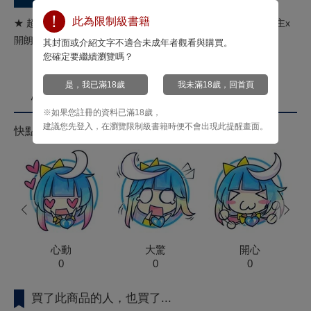
此為限制級書籍
★ 超人氣ASMR BL引頸期盼的續集！★ 陰沉的性感美聲直播主x
開朗又受歡迎的隱性鐵粉！★單行本收錄加筆短篇！
其封面或介紹文字不適合未成年者觀看與購買。
您確定要繼續瀏覽嗎？
是，我已滿18歲
我未滿18歲，回首頁
心情投票
※如果您註冊的資料已滿18歲，
建議您先登入，在瀏覽限制級書籍時便不會出現此提醒畫面。
快點來按心情投票拿菁點！
prev
next
心動
大驚
開心
0
0
0
買了此商品的人，也買了...