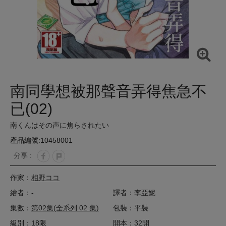
南同學想被那聲音弄得焦急不
已(02)
南くんはその声に焦らされたい
產品編號:10458001
分享 :
作家：
相野ココ
繪者：-
譯者：
李亞妮
集數：
第02集(全系列 02 集)
包裝：平裝
級別：18限
開本：32開