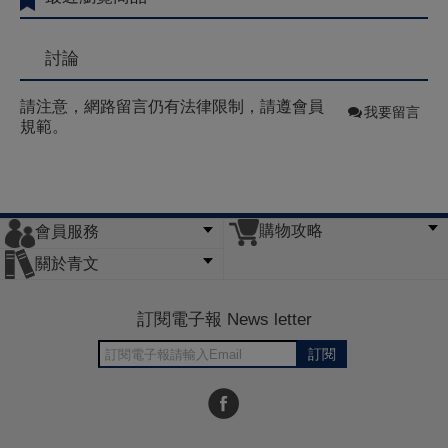
討論
請注意，網路留言仍有法律限制，請遵會員
我要留言
規範。
購物攻略
會員服務
常見問題
購物說明
訂單查詢
門市據點
關於青文
會員辦法
客服信箱
隱私條款
網站導覽
公司簡介
最新消息
版權聲明
訂閱電子報 News letter
訂閱