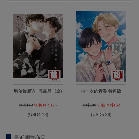
明治從屬W─雁書篇─(全)
再一次的青春 特典版
NT$140
90折 NT$126
NT$180
90折 NT$162
(
USD
4.18)
(
USD
5.38)
最近瀏覽商品