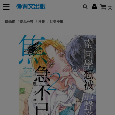
(0)
網的朋友們，提高警覺！
購物網
商品分類
漫畫
耽美漫畫
哆啦
柯南
寶可夢
迷宮飯
我推