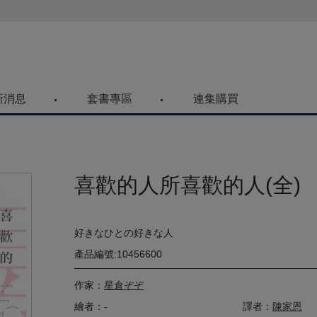
喜歡青文購物網的朋友們，提高警覺！
新消息
套書專區
連集購買
喜歡的人所喜歡的人(全)
好きなひとの好きな人
產品編號:10456600
作家：
星倉ぞぞ
繪者：-
譯者：
陳家恩