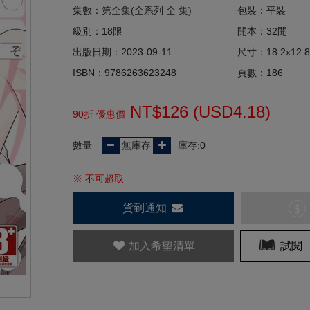
集數：
第全集(全系列 全 集)
包裝：平裝
級別：18限
開本：32開
出版日期：2023-09-11
尺寸：18.2x12.8
ISBN：9786263623248
頁數：186
NT$126 (
USD
4.18)
90折 優惠價
數量
庫存:0
※ 不可超取
貨到通知
$
加入希望清單
試閱