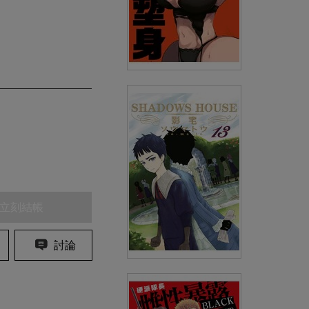
性感×塑身(05)
(
USD
4.18)
NT$140
90折 NT$126
立刻結帳
討論
SHADOWS HOUSE-影宅-(13)