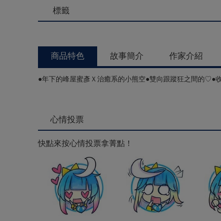
標籤
商品特色
故事簡介
作家介紹
●年下的峰屋蜜彥Ｘ治癒系的小熊空●雙向跟蹤狂之間的♡●收
心情投票
快點來按心情投票拿菁點！