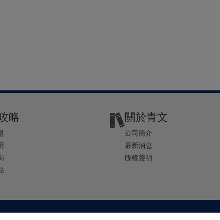
攻略
關於青文
題
公司簡介
明
最新消息
詢
版權聲明
點
2-2541-4234 | E-mail ： service@ching-win.com.tw | TIME： 1000~1200 13