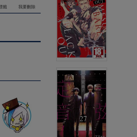
(
USD
4.78)
NT$160
90折 NT$144
標籤
我要刪除
硬派隊長雌性暴露BLACK
OUT(全)
(
USD
4.78)
NT$160
90折 NT$144