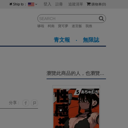
登入
註冊
追蹤清單
Ship to：
購物車
(0)
台灣
紐西蘭
馬來西亞
哆啦
柯南
寶可夢
迷宮飯
我推
荷蘭
英國
澳大利亞
青文報
無限誌
新加坡
加拿大
日本
美國
香港
韓國
瀏覽此商品的人，也瀏覽...
澳門
菲律賓
分享 :