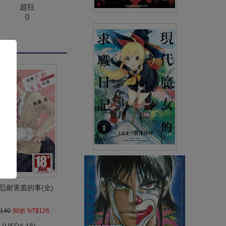
超狂
0
一弦定音！(27)
(
USD
2.99)
NT$99
91折 NT$90
現代魔女的求職日記(01)
(
USD
4.18)
忍耐害羞的事(全)
NT$140
90折 NT$126
140
90折 NT$126