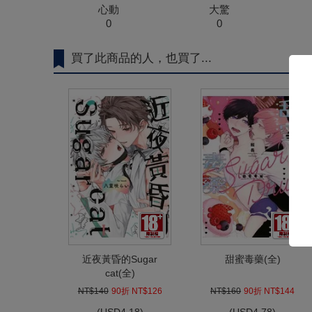
心動
大驚
0
0
買了此商品的人，也買了...
近夜黃昏的Sugar
甜蜜毒藥(全)
cat(全)
NT$140
90折 NT$126
NT$160
90折 NT$144