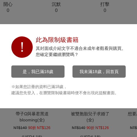
開心
沉默
打擊
0
0
0
此為限制級書籍
其封面或介紹文字不適合未成年者觀看與購買。
您確定要繼續瀏覽嗎？
是，我已滿18歲
我未滿18歲，回首頁
※如果您註冊的資料已滿18歲，
建議您先登入，在瀏覽限制級書籍時便不會出現此提醒畫面。
帶子Ω與暴君黑道
被雙胞胎兒子求婚了
想要
blooming(全)
(全)
NT$140
90折 NT$126
NT$140
90折 NT$126
NT$