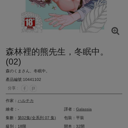
森林裡的熊先生，冬眠中。
(02)
森のくまさん、冬眠中。
產品編號:10441102
分享 :
作家：
ハルチカ
繪者：-
譯者：
Galassia
集數：
第02集(全系列 07 集)
包裝：平裝
級別：18限
開本：32開