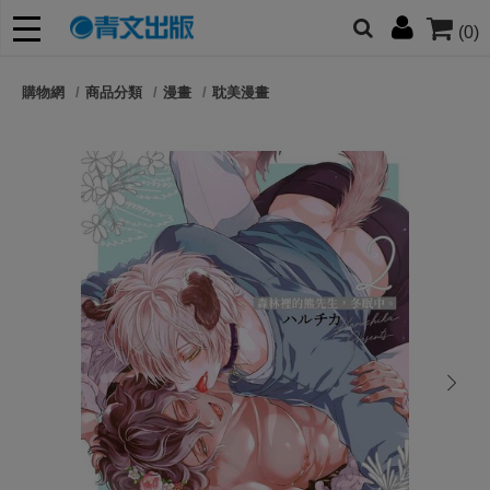
(0)
網的朋友們，提高警覺！
購物網
商品分類
漫畫
耽美漫畫
哆啦
柯南
寶可夢
迷宮飯
我推
next