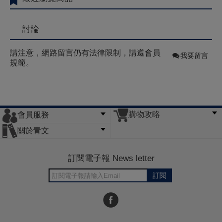
討論
請注意，網路留言仍有法律限制，請遵會員
我要留言
規範。
購物攻略
會員服務
常見問題
購物說明
訂單查詢
門市據點
關於青文
會員辦法
客服信箱
隱私條款
網站導覽
公司簡介
最新消息
版權聲明
訂閱電子報 News letter
訂閱