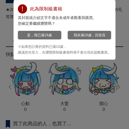
此為限制級書籍
★2022年7月日本動畫開播！★憐愛指數突破天際！甜蜜情色的毛
茸茸獸耳BL♡
其封面或介紹文字不適合未成年者觀看與購買。
您確定要繼續瀏覽嗎？
是，我已滿18歲
我未滿18歲，回首頁
心情投票
※如果您註冊的資料已滿18歲，
建議您先登入，在瀏覽限制級書籍時便不會出現此提醒畫面。
快點來按心情投票拿菁點！
prev
next
心動
大驚
開心
0
0
0
買了此商品的人，也買了...