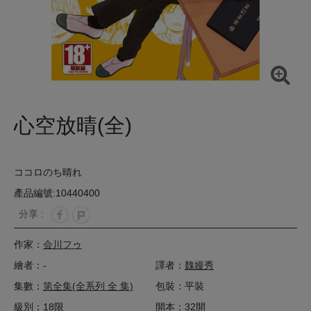
心空放晴(全)
ココロのち晴れ
產品編號:10440400
分享 :
作家：
会川フゥ
繪者：-
譯者：
魏嫚秀
集數：
第全集(全系列 全 集)
包裝：平裝
級別：18限
開本：32開