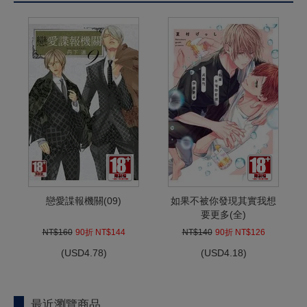
戀愛諜報機關(09)
如果不被你發現其實我想
要更多(全)
NT$160
90折 NT$144
NT$140
90折 NT$126
(
USD
4.78)
(
USD
4.18)
最近瀏覽商品