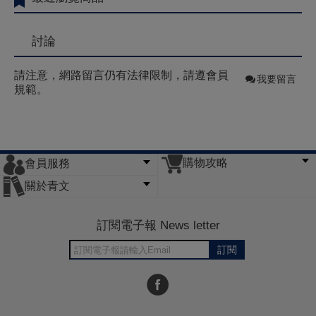
討論
請注意，網路留言仍有法律限制，請遵會員
我要留言
規範。
購物攻略
會員服務
常見問題
購物說明
訂單查詢
門市據點
關於青文
會員辦法
客服信箱
隱私條款
網站導覽
公司簡介
最新消息
版權聲明
訂閱電子報 News letter
訂閱