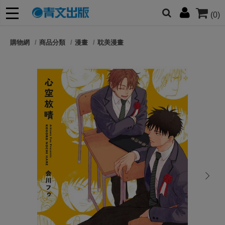
(0)
網的朋友們，提高警覺！
購物網
商品分類
漫畫
耽美漫畫
哆啦
柯南
寶可夢
迷宮飯
我推
next