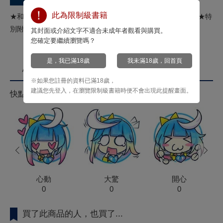
此為限制級書籍
★和摯友成為戀人前的一年時光單戀寡言男子╳遲鈍天真男子★特
別附錄：４Ｐ小冊子
其封面或介紹文字不適合未成年者觀看與購買。
您確定要繼續瀏覽嗎？
是，我已滿18歲
我未滿18歲，回首頁
心情投票
※如果您註冊的資料已滿18歲，
建議您先登入，在瀏覽限制級書籍時便不會出現此提醒畫面。
快點來按心情投票拿菁點！
prev
next
心動
大驚
開心
0
0
0
買了此商品的人，也買了...