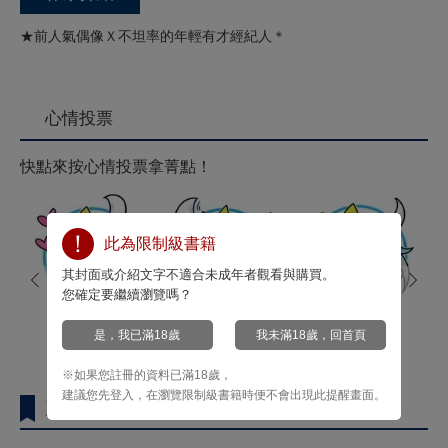
★前人氣偶像Ｘ不坦率的年輕有才經紀人＊
心情投票
快點來按心情投票拿菁點！
此為限制級書籍
prev
其封面或介紹文字不適合未成年者觀看與購買。
next
您確定要繼續瀏覽嗎？
是，我已滿18歲
我未滿18歲，回首頁
心動
大驚
開心
0
0
0
※如果您註冊的資料已滿18歲，
建議您先登入，在瀏覽限制級書籍時便不會出現此提醒畫面。
買了此商品的人，也買了...