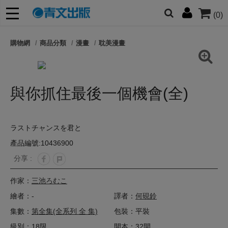
(0)
網的朋友們，提高警覺！
購物網
商品分類
漫畫
耽美漫畫
哆啦
柯南
寶可夢
迷宮飯
我推
與你抓住最後一個機會(全)
ラストチャンスを君と
產品編號:10436900
分享 :
作家：
三池ろむこ
繪者：-
譯者：
何硯鈴
集數：
第全集(全系列 全 集)
包裝：平裝
級別：18限
開本：32開