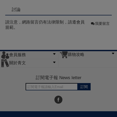
討論
請注意，網路留言仍有法律限制，請遵會員
我要留言
規範。
購物攻略
會員服務
常見問題
購物說明
訂單查詢
門市據點
關於青文
會員辦法
客服信箱
隱私條款
網站導覽
公司簡介
最新消息
版權聲明
訂閱電子報 News letter
訂閱