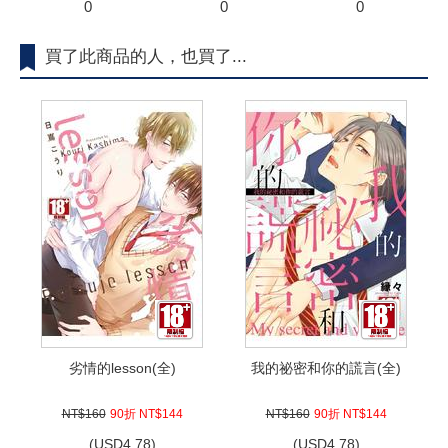
0
0
0
買了此商品的人，也買了...
劣情的lesson(全)
我的祕密和你的謊言(全)
NT$160
90折 NT$144
NT$160
90折 NT$144
(
USD
4.78)
(
USD
4.78)