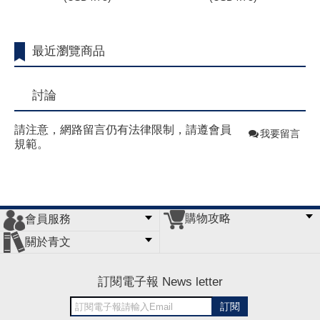
最近瀏覽商品
討論
請注意，網路留言仍有法律限制，請遵會員
我要留言
規範。
購物攻略
會員服務
常見問題
購物說明
訂單查詢
門市據點
關於青文
會員辦法
客服信箱
隱私條款
網站導覽
公司簡介
最新消息
版權聲明
訂閱電子報 News letter
訂閱