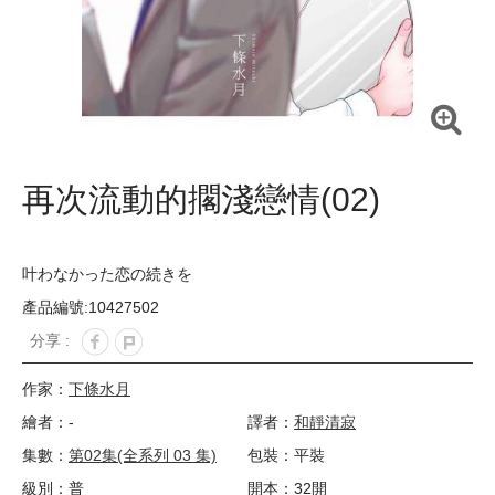
再次流動的擱淺戀情(02)
叶わなかった恋の続きを
產品編號:10427502
分享 :
作家：
下條水月
繪者：-
譯者：
和靜清寂
集數：
第02集(全系列 03 集)
包裝：平裝
級別：普
開本：32開