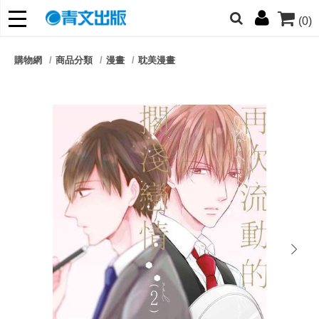
(0)
網的朋友們，提高警覺！
購物網
商品分類
漫畫
耽美漫畫
哆啦
柯南
寶可夢
迷宮飯
我推
next