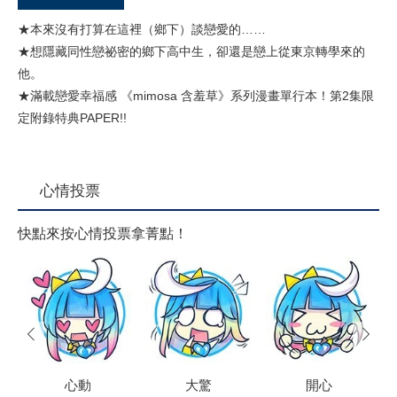
★本來沒有打算在這裡（鄉下）談戀愛的……
★想隱藏同性戀祕密的鄉下高中生，卻還是戀上從東京轉學來的
他。
★滿載戀愛幸福感 《mimosa 含羞草》系列漫畫單行本！第2集限
定附錄特典PAPER!!
心情投票
快點來按心情投票拿菁點！
prev
next
心動
大驚
開心