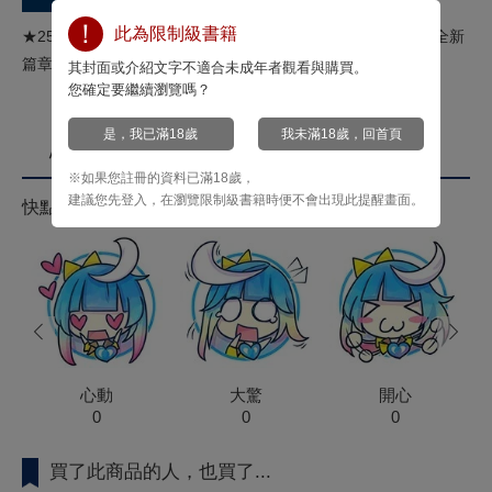
此為限制級書籍
★250cm巨人族的王子X180cm籃球社男子。★定居異世界的全新
篇章正式展開！★單行本收錄加繪新稿！
其封面或介紹文字不適合未成年者觀看與購買。
您確定要繼續瀏覽嗎？
是，我已滿18歲
我未滿18歲，回首頁
心情投票
※如果您註冊的資料已滿18歲，
建議您先登入，在瀏覽限制級書籍時便不會出現此提醒畫面。
快點來按心情投票拿菁點！
prev
next
心動
大驚
開心
0
0
0
買了此商品的人，也買了...