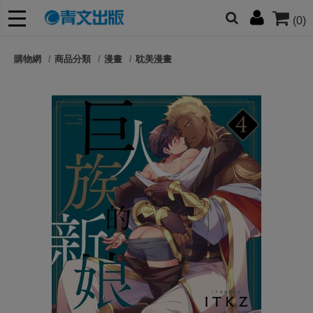
(0)
網的朋友們，提高警覺！
購物網
商品分類
漫畫
耽美漫畫
哆啦
柯南
寶可夢
迷宮飯
我推