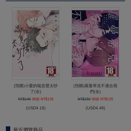
(預購)小愛的喘息聲太吵
(預購)羅曼蒂克不適合我
了(全)
們(全)
NT$140
90折 NT$126
NT$150
90折 NT$135
(
USD
4.18)
(
USD
4.48)
最近瀏覽商品