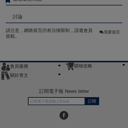
討論
請注意，網路留言仍有法律限制，請遵會員
我要留言
規範。
購物攻略
會員服務
常見問題
購物說明
訂單查詢
門市據點
關於青文
會員辦法
客服信箱
隱私條款
網站導覽
公司簡介
最新消息
版權聲明
訂閱電子報 News letter
訂閱