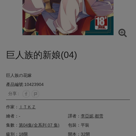
巨人族的新娘(04)
巨人族の花嫁
產品編號:10423904
分享 :
作家：
ＩＴＫＺ
繪者：-
譯者：
李亞妮
,
都雪
集數：
第04集(全系列 07 集)
包裝：平裝
級別：18限
開本：32開