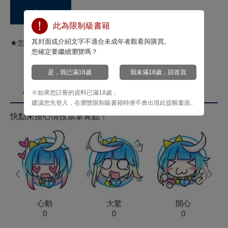
作家介紹
此為限制級書籍
其封面或介紹文字不適合未成年者觀看與購買。
★怎麼辦…？他不是我的菜，但是床技超棒…!!
您確定要繼續瀏覽嗎？
是，我已滿18歲
我未滿18歲，回首頁
心情投票
※如果您註冊的資料已滿18歲，
建議您先登入，在瀏覽限制級書籍時便不會出現此提醒畫面。
快點來按心情投票拿菁點！
prev
next
心動
大驚
開心
0
0
0