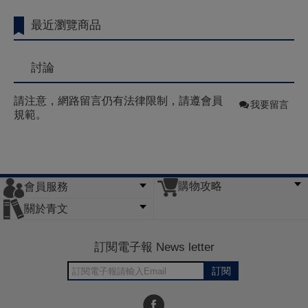
最近瀏覽商品
討論
請注意，網路留言仍有法律限制，請遵會員
我要留言
規範。
購物攻略
會員服務
常見問題
購物說明
訂單查詢
門市據點
關於青文
會員辦法
客服信箱
隱私條款
網站導覽
公司簡介
最新消息
版權聲明
訂閱電子報 News letter
訂閱