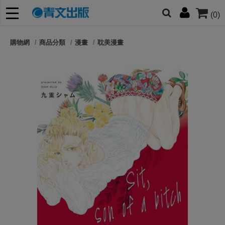
(0)
網的朋友們，提高警覺！
購物網
商品分類
漫畫
耽美漫畫
哆啦
柯南
寶可夢
迷宮飯
我推