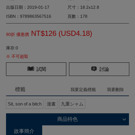
出版日期：2019-01-17
尺寸：18.2x12.8
ISBN：9789863567516
頁數：178
NT$126 (
USD
4.18)
90折 優惠價
庫存:0
※ 不可超取
試閱
討論
標籤
我要定義標籤
我要刪除
Sit, son of a bitch
漫畫
九重シャム
商品特色
故事簡介