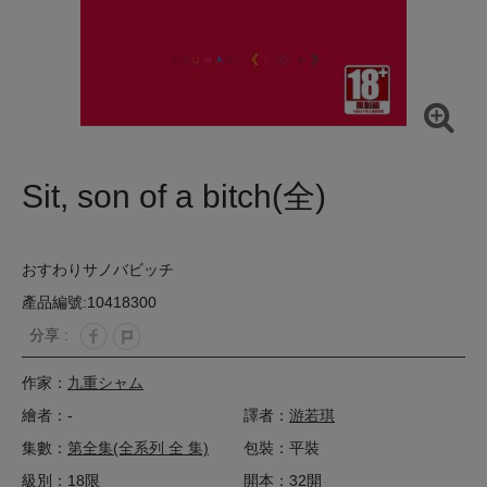
Sit, son of a bitch(全)
おすわりサノバビッチ
產品編號:10418300
分享 :
作家：
九重シャム
繪者：-
譯者：
游若琪
集數：
第全集(全系列 全 集)
包裝：平裝
級別：18限
開本：32開