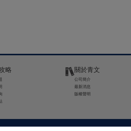
攻略
關於青文
題
公司簡介
明
最新消息
詢
版權聲明
點
2-2541-4234 | E-mail ： service@ching-win.com.tw | TIME： 1000~1200 13