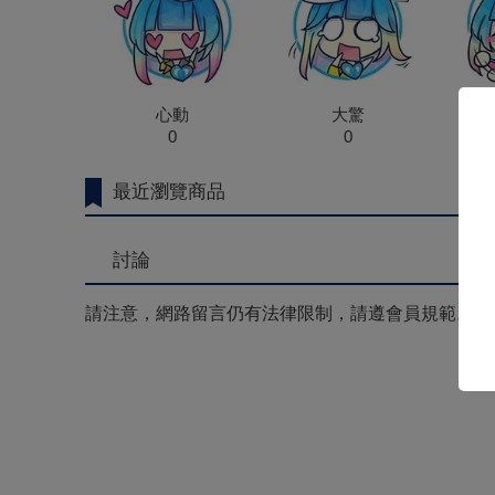
心動
大驚
0
0
最近瀏覽商品
討論
請注意，網路留言仍有法律限制，請遵會員規範。