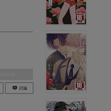
新宿LUCKY HOLE(全)
(
USD
3.88)
NT$130
90折 NT$117
立刻結帳
討論
與任性貓戀戀不捨(全)