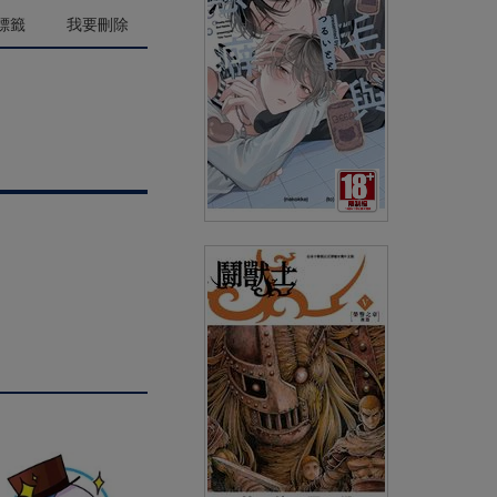
(
USD
4.18)
NT$140
90折 NT$126
標籤
我要刪除
貓毛與惡癖(全)特典版
(
USD
5.38)
NT$180
90折 NT$162