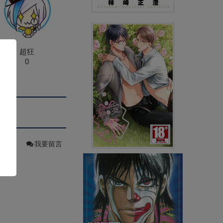
鬪獸士(05)
(
USD
3.59)
NT$120
90折 NT$108
超狂
0
我要留言
溺愛這種事絕對不承認！(全)特
別版
(
USD
5.08)
NT$170
90折 NT$153