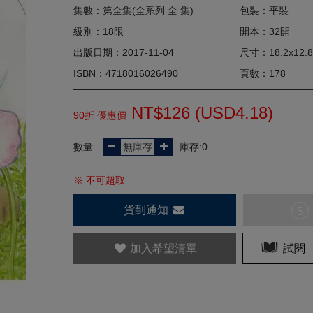
集數：
第全集(全系列 全 集)
包裝：平裝
級別：18限
開本：32開
出版日期：2017-11-04
尺寸：18.2x12.8
ISBN：4718016026490
頁數：178
NT$126 (
USD
4.18)
90折 優惠價
數量
庫存:0
※ 不可超取
貨到通知
$
加入希望清單
試閱