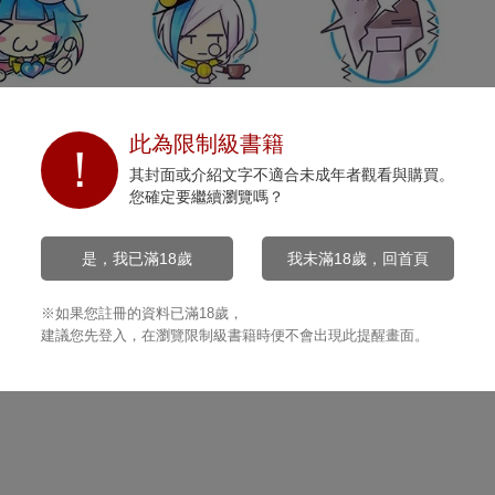
開心
沉默
打擊
0
0
0
此為限制級書籍
其封面或介紹文字不適合未成年者觀看與購買。
您確定要繼續瀏覽嗎？
是，我已滿18歲
我未滿18歲，回首頁
※如果您註冊的資料已滿18歲，
建議您先登入，在瀏覽限制級書籍時便不會出現此提醒畫面。