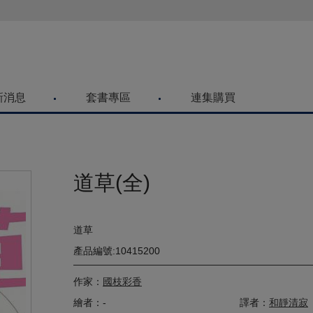
喜歡青文購物網的朋友們，提高警覺！
新消息
套書專區
連集購買
道草(全)
道草
產品編號:10415200
作家：
國枝彩香
繪者：-
譯者：
和靜清寂