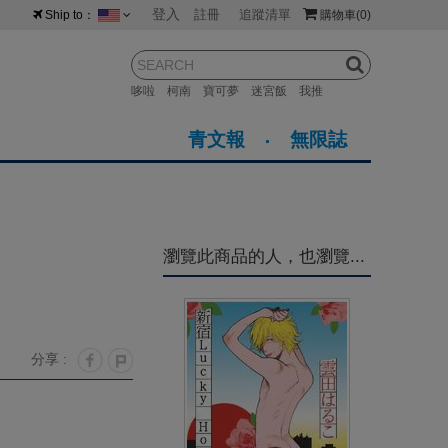
登入
註冊
追蹤清單
Ship to：
購物車
(0)
台灣
紐西蘭
馬來西亞
哆啦
柯南
寶可夢
迷宮飯
我推
荷蘭
英國
澳大利亞
青文報
無限誌
新加坡
加拿大
日本
美國
香港
韓國
瀏覽此商品的人，也瀏覽...
澳門
菲律賓
分享 :