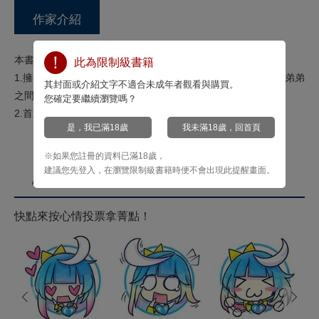
作家介紹
本書特色：
此為限制級書籍
1.擁有天使般包容力&抖S慾望的完美哥哥，與天然笨蛋放電系弟弟
其封面或介紹文字不適合未成年者觀看與購買。
之間的濃烈的愛。
您確定要繼續瀏覽嗎？
2.首刷附贈「四格漫畫特典Paper」！
是，我已滿18歲
我未滿18歲，回首頁
※如果您註冊的資料已滿18歲，
建議您先登入，在瀏覽限制級書籍時便不會出現此提醒畫面。
心情投票
快點來按心情投票拿菁點！
prev
next