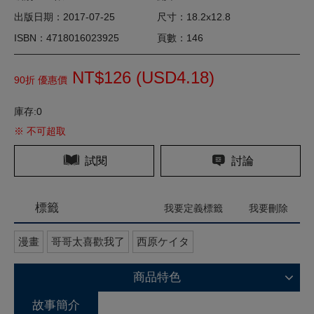
出版日期：2017-07-25
尺寸：18.2x12.8
ISBN：4718016023925
頁數：146
NT$126 (
USD
4.18)
90折 優惠價
庫存:0
※ 不可超取
試閱
討論
標籤
我要定義標籤
我要刪除
漫畫
哥哥太喜歡我了
西原ケイタ
商品特色
故事簡介