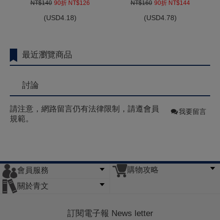
NT$140
90折 NT$126
NT$160
90折 NT$144
(
USD
4.18)
(
USD
4.78)
最近瀏覽商品
討論
請注意，網路留言仍有法律限制，請遵會員
我要留言
規範。
購物攻略
會員服務
常見問題
購物說明
訂單查詢
門市據點
關於青文
會員辦法
客服信箱
隱私條款
網站導覽
公司簡介
最新消息
版權聲明
訂閱電子報 News letter