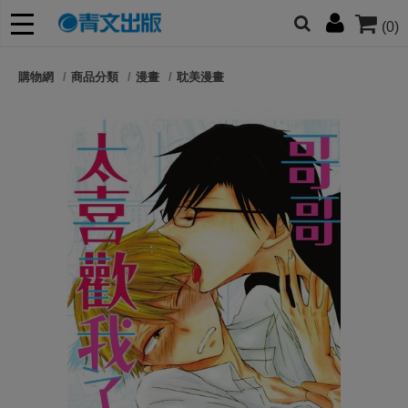
(0)
網的朋友們，提高警覺！
購物網
商品分類
漫畫
耽美漫畫
哆啦
柯南
寶可夢
迷宮飯
我推