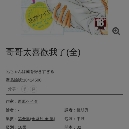
哥哥太喜歡我了(全)
兄ちゃんは俺を好きすぎる
產品編號:10414500
分享 :
作家：
西原ケイタ
繪者：-
譯者：
鍾明秀
集數：
第全集(全系列 全 集)
包裝：平裝
級別：18限
開本：32