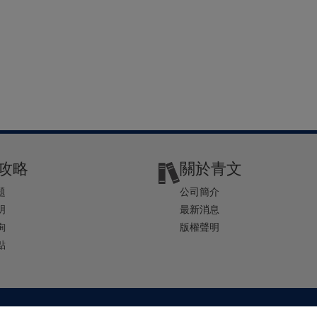
攻略
關於青文
題
公司簡介
明
最新消息
詢
版權聲明
點
2-2541-4234 | E-mail ： service@ching-win.com.tw | TIME： 1000~1200 13