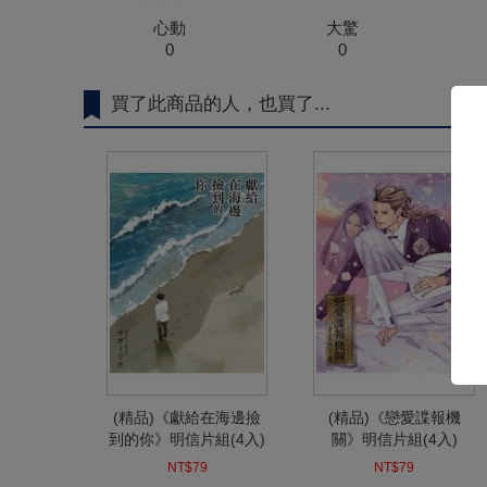
心動
大驚
0
0
買了此商品的人，也買了...
(精品)《獻給在海邊撿
(精品)《戀愛諜報機
到的你》明信片組(4入)
關》明信片組(4入)
NT$79
NT$79