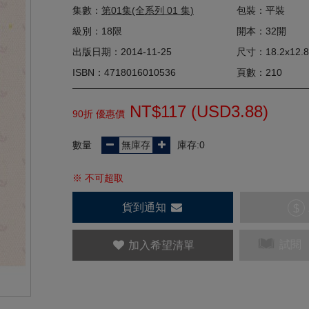
集數：
第01集(全系列 01 集)
包裝：平裝
級別：18限
開本：32開
出版日期：2014-11-25
尺寸：18.2x12.8
ISBN：4718016010536
頁數：210
NT$117 (
USD
3.88)
90折 優惠價
數量
庫存:0
※ 不可超取
貨到通知
$
試閱
加入希望清單