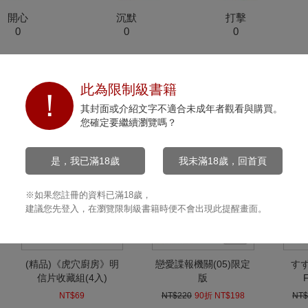
開心
沉默
打擊
0
0
0
此為限制級書籍
其封面或介紹文字不適合未成年者觀看與購買。
您確定要繼續瀏覽嗎？
是，我已滿18歲
我未滿18歲，回首頁
※如果您註冊的資料已滿18歲，
建議您先登入，在瀏覽限制級書籍時便不會出現此提醒畫面。
(精品)《虎穴廚房》明
戀愛諜報機關(05)限定
す
信片收藏組(4入)
版
NT$69
NT$220
90折 NT$198
NT$