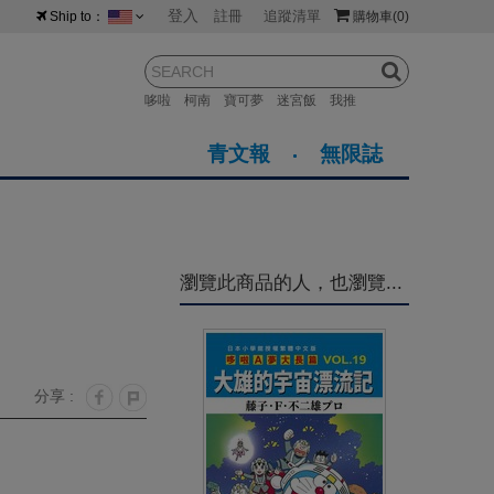
登入
註冊
追蹤清單
Ship to：
購物車
(0)
台灣
紐西蘭
馬來西亞
哆啦
柯南
寶可夢
迷宮飯
我推
荷蘭
英國
澳大利亞
青文報
無限誌
新加坡
加拿大
日本
美國
香港
韓國
瀏覽此商品的人，也瀏覽...
澳門
菲律賓
分享 :