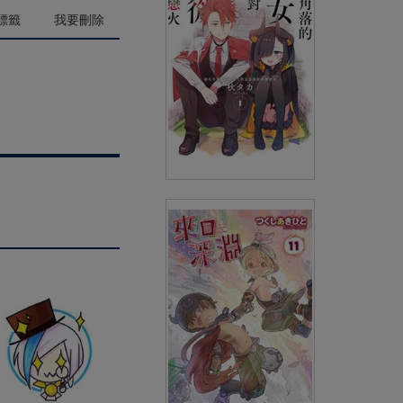
(
USD
4.78)
NT$160
90折 NT$144
標籤
我要刪除
縮在角落的炭女魔王對最強隨從
萌發戀火(01)
(
USD
4.18)
NT$140
90折 NT$126