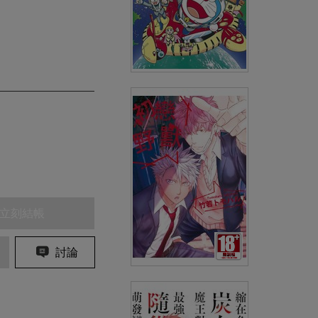
哆啦A夢電影大長篇(19)大雄的
宇宙漂流記
(
USD
3.59)
NT$120
90折 NT$108
立刻結帳
討論
初戀野獸(全)特典版