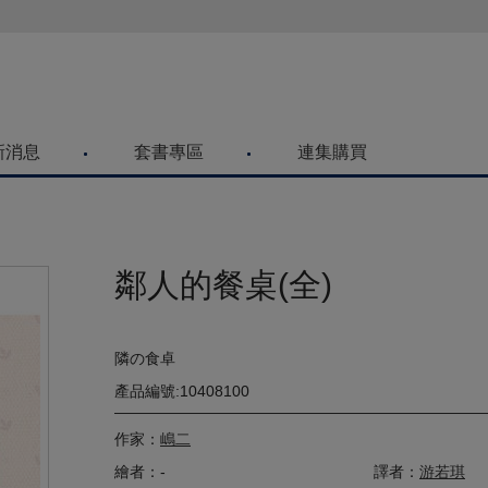
喜歡青文購物網的朋友們，提高警覺！
新消息
套書專區
連集購買
鄰人的餐桌(全)
隣の食卓
產品編號:10408100
作家：
嶋二
繪者：-
譯者：
游若琪