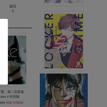
超狂
0
來自深淵(11)
(
USD
5.98)
NT$200
90折 NT$180
置物櫃遊戲(下)
(
USD
4.18)
NT$140
90折 NT$126
ず屋。第二寫真集
Fake it 特別版
699
90折 NT$630