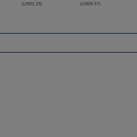
(
USD
2.29)
(
USD
6.57)