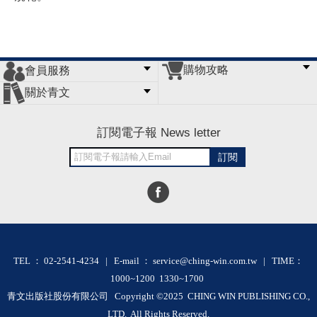
購物攻略
會員服務
常見問題
購物說明
訂單查詢
門市據點
關於青文
會員辦法
客服信箱
隱私條款
網站導覽
公司簡介
最新消息
版權聲明
訂閱電子報 News letter
訂閱
TEL ： 02-2541-4234 | E-mail ： service@ching-win.com.tw | TIME：
1000~1200 1330~1700
青文出版社股份有限公司 Copyright ©2025 CHING WIN PUBLISHING CO.,
LTD. All Rights Reserved.