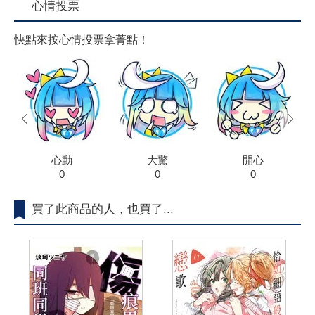
心情投票
快點來按心情投票拿菁點！
prev
next
心動
大驚
開心
0
0
0
買了此商品的人，也買了...