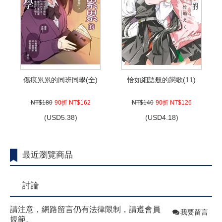
傷痕累累的同班同學(全)
恰如細語般的戀歌(11)
NT$180
90折 NT$162
NT$140
90折 NT$126
(
USD
5.38)
(
USD
4.18)
最近瀏覽商品
討論
請注意，網路留言仍有法律限制，請遵會員
我要留言
規範。