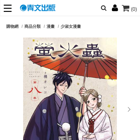
(0)
網的朋友們，提高警覺！
購物網
商品分類
漫畫
少淑女漫畫
哆啦
柯南
寶可夢
迷宮飯
我推
next