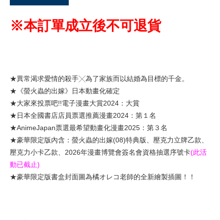
※本訂單成立後不可退貨
★異常渴求愛情的殺手╳為了家族而以結婚為目標的千金。
★《螢火蟲的出嫁》日本動畫化確定
★大家來投票吧!!電子漫畫大賞2024：大賞
★日本全國書店店員票選推薦漫畫2024：第１名
★AnimeJapan票選最希望動畫化漫畫2025：第３名
★豪華限定版內含：螢火蟲的出嫁(08)特典版、壓克力立牌乙款、
壓克力小卡乙款、2026年漫畫博覽會簽名會資格抽選序號卡
(此活
動已截止)
★豪華限定版書盒封面圖為橘オレコ老師的全新繪製插圖！！