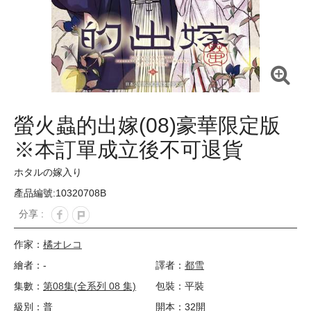
螢火蟲的出嫁(08)豪華限定版
※本訂單成立後不可退貨
ホタルの嫁入り
產品編號:10320708B
分享 :
作家：
橘オレコ
繪者：-
譯者：
都雪
集數：
第08集(全系列 08 集)
包裝：平裝
級別：普
開本：32開