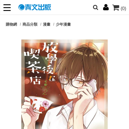
(0)
網的朋友們，提高警覺！
購物網
商品分類
漫畫
少年漫畫
哆啦
柯南
寶可夢
迷宮飯
我推