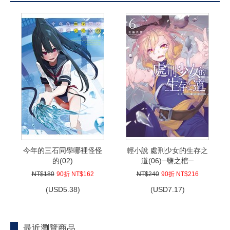
今年的三石同學哪裡怪怪
輕小說 處刑少女的生存之
的(02)
道(06)─鹽之棺─
NT$180
90折 NT$162
NT$240
90折 NT$216
(
USD
5.38)
(
USD
7.17)
最近瀏覽商品