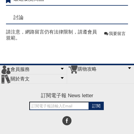
討論
請注意，網路留言仍有法律限制，請遵會員
我要留言
規範。
購物攻略
會員服務
常見問題
購物說明
訂單查詢
門市據點
關於青文
會員辦法
客服信箱
隱私條款
網站導覽
公司簡介
最新消息
版權聲明
訂閱電子報 News letter
訂閱