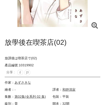
放學後在喫茶店(02)
放課後は喫茶店で(02)
產品編號:10319902
分享 :
作家：
あずさきな
繪者：-
譯者：
和靜清寂
集數：
第02集(全系列 02 集)
包裝：平裝
級別：普
開本：32開