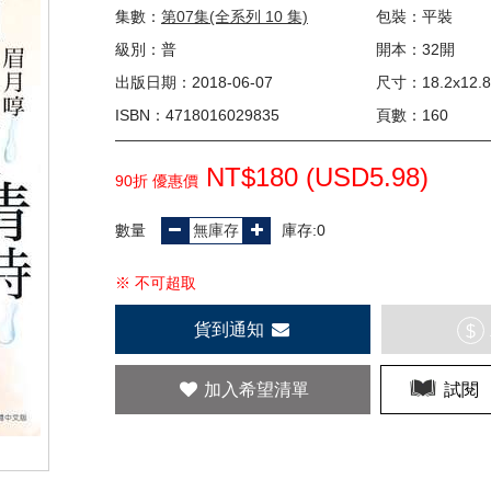
集數：
第07集(全系列 10 集)
包裝：平裝
級別：普
開本：32開
出版日期：2018-06-07
尺寸：18.2x12.8
ISBN：4718016029835
頁數：160
NT$180 (
USD
5.98)
90折 優惠價
數量
庫存:0
※ 不可超取
貨到通知
$
加入希望清單
試閱