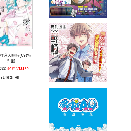
雨過天晴時(09)特
別版
200
90折 NT$180
(
USD
5.98)