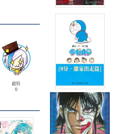
手與口 ~江戶便利屋事件帖~
(04)
(
USD
2.99)
NT$99
91折 NT$90
超狂
0
哆啦A夢文庫版(03)零點離家出
走篇
(
USD
2.99)
NT$100
90折 NT$90