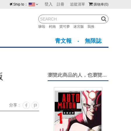
登入
註冊
追蹤清單
Ship to：
購物車
(0)
台灣
紐西蘭
馬來西亞
哆啦
柯南
寶可夢
迷宮飯
我推
荷蘭
英國
澳大利亞
青文報
無限誌
新加坡
加拿大
日本
美國
香港
韓國
版
瀏覽此商品的人，也瀏覽...
澳門
菲律賓
分享 :