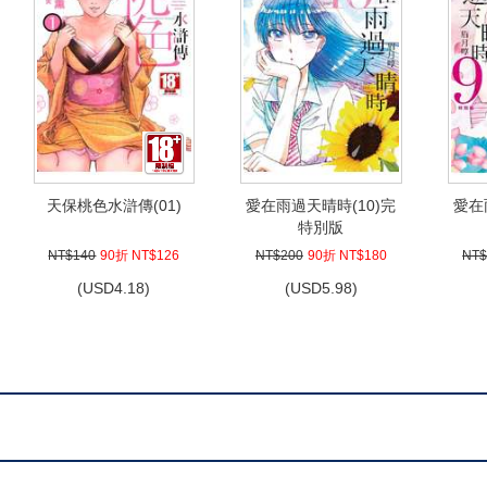
天保桃色水滸傳(01)
愛在雨過天晴時(10)完
愛在
特別版
NT$140
90折 NT$126
NT$200
90折 NT$180
NT$
(
USD
4.18)
(
USD
5.98)