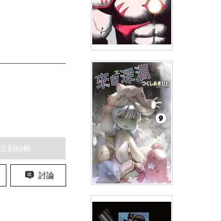
AUTOMATON 人形機甲(01)
(
USD
4.18)
NT$140
90折 NT$126
立刻結帳
討論
來自深淵(09)