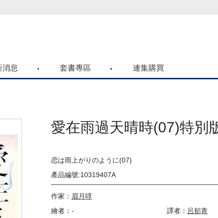
喜歡青文購物網的朋友們，提高警覺！
新消息
套書專區
連集購買
愛在雨過天晴時(07)特別
恋は雨上がりのように(07)
產品編號:10319407A
作家：
眉月啍
繪者：-
譯者：
呂郁青