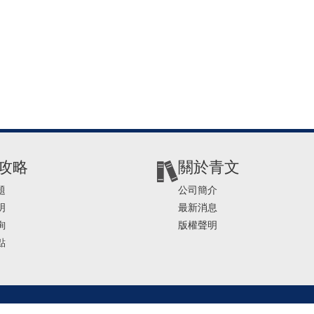
攻略
關於青文
題
公司簡介
明
最新消息
詢
版權聲明
點
2-2541-4234 | E-mail ： service@ching-win.com.tw | TIME： 1000~1200 13