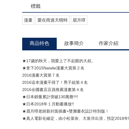
標籤
漫畫
愛在雨過天晴時
眉月啍
商品特色
故事簡介
作家介紹
★17歲的秋天，我愛上了不起眼的大叔。
★拿下2015Natalie漫畫大賞第２名
2016漫畫大賞第７名
2016這本漫畫不得了！男子組第４名
2016全國書店店員推薦漫畫第４名
★日本銷量累計突破130萬冊!!!!
★日本2018年１月動畫播放!!
★眉月啍老師新封面插畫+雙層書衣設計特別版！
★真人電影化確定，由小松菜奈、大泉洋出演，預定2018年