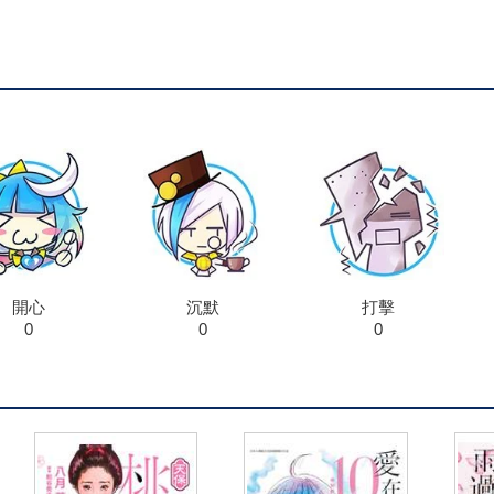
開心
沉默
打擊
0
0
0