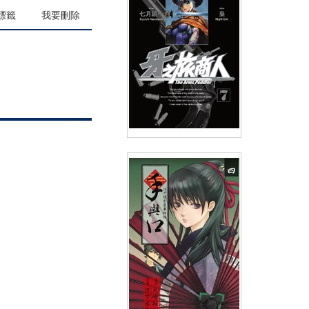
(
USD
5.98)
NT$200
90折 NT$180
標籤
我要刪除
牙之旅商人-The Arms
Peddler(07)
(
USD
3.88)
NT$130
90折 NT$117