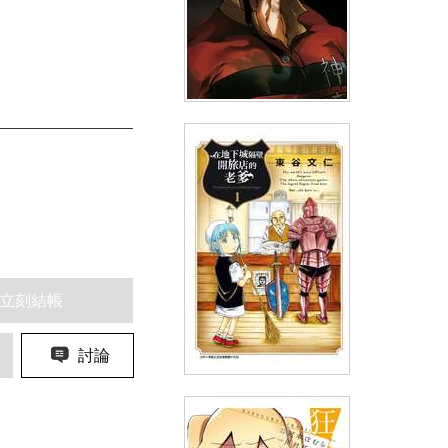
ALL OUT!! [全力達陣!!] (03)
(
USD
4.18)
NT$140
90折 NT$126
立刻結帳
討論
在地下城隔壁開旅店的老爹(01)