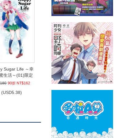
y Sugar Life ～幸
蜜生活～(01)限定
版
180
90折 NT$162
(
USD
5.38)