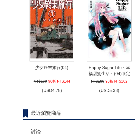
少女終末旅行(04)
Happy Sugar Life～幸
福甜蜜生活～(04)限定
版
NT$160
90折 NT$144
NT$180
90折 NT$162
(
USD
4.78)
(
USD
5.38)
最近瀏覽商品
討論