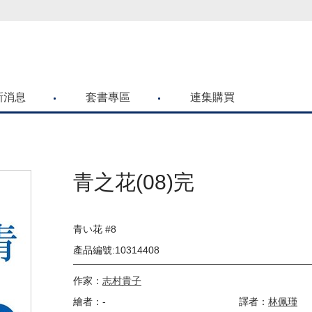
喜歡青文購物網的朋友們，提高警覺！
新消息
套書專區
連集購買
青之花(08)完
青い花 #8
產品編號:10314408
作家：
志村貴子
繪者：-
譯者：
林佩瑾