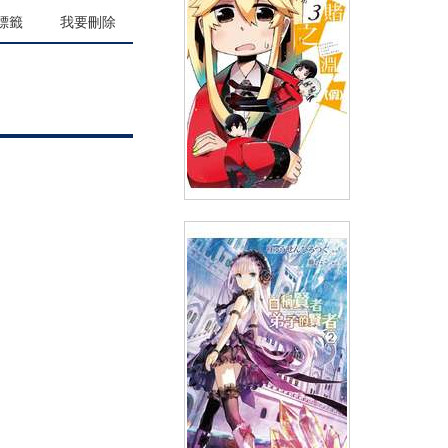
(
USD
4.18)
NT$140
90折 NT$126
標籤
我要刪除
狂賭之淵（假）(03)
(
USD
4.18)
NT$140
90折 NT$126