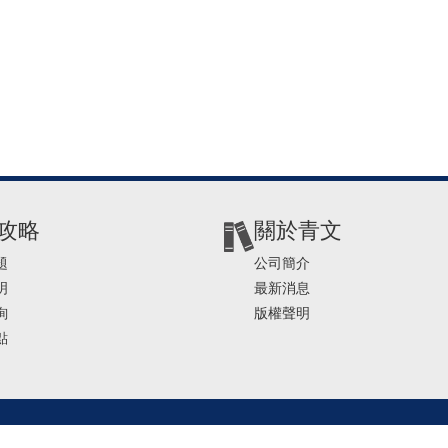
攻略
關於青文
題
公司簡介
明
最新消息
詢
版權聲明
點
2-2541-4234 | E-mail ： service@ching-win.com.tw | TIME： 1000~1200 13