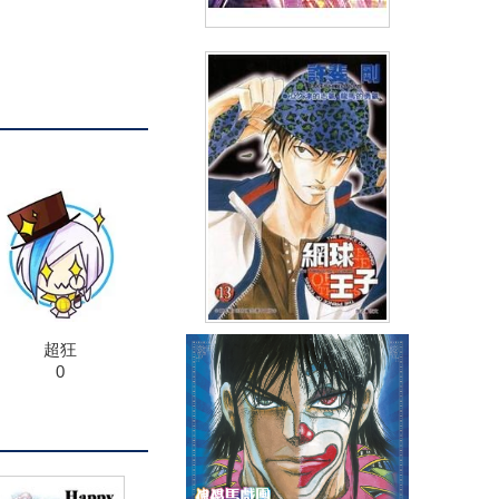
輕小說 自稱賢者弟子的賢者(02)
(
USD
6.87)
NT$230
90折 NT$207
超狂
網球王子(13)
0
(
USD
2.86)
NT$95
91折 NT$86