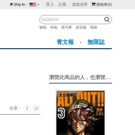
登入
註冊
追蹤清單
Ship to：
購物車
(0)
台灣
紐西蘭
馬來西亞
哆啦
柯南
寶可夢
迷宮飯
我推
荷蘭
英國
澳大利亞
青文報
無限誌
新加坡
加拿大
日本
美國
香港
韓國
瀏覽此商品的人，也瀏覽...
澳門
菲律賓
分享 :