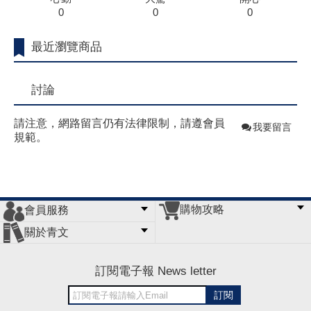
0
0
0
最近瀏覽商品
討論
請注意，網路留言仍有法律限制，請遵會員
我要留言
規範。
購物攻略
會員服務
常見問題
購物說明
訂單查詢
門市據點
關於青文
會員辦法
客服信箱
隱私條款
網站導覽
公司簡介
最新消息
版權聲明
訂閱電子報 News letter
訂閱