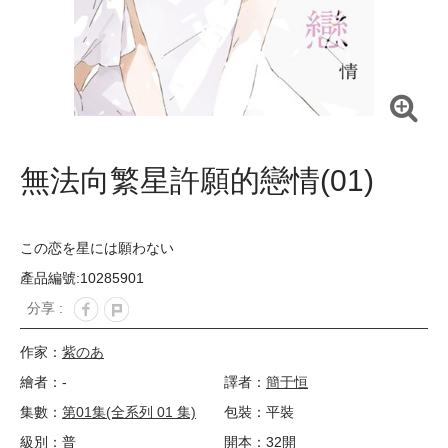
無法向繁星許願的戀情(01)
この恋を星には願わない
產品編號:10285901
分享 :
作家：
紫のあ
繪者：-
譯者：
簡于恒
集數：
第01集(全系列 01 集)
包裝：平裝
級別：普
開本：32開