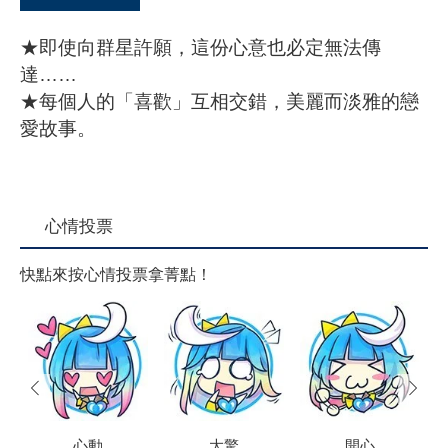
★即使向群星許願，這份心意也必定無法傳
達……
★每個人的「喜歡」互相交錯，美麗而淡雅的戀
愛故事。
心情投票
快點來按心情投票拿菁點！
prev
next
心動
大驚
開心