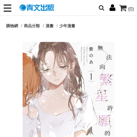
(0)
網的朋友們，提高警覺！
購物網
商品分類
漫畫
少年漫畫
哆啦
柯南
寶可夢
迷宮飯
我推