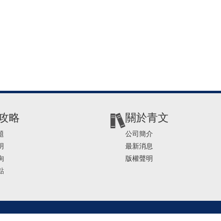
攻略
關於青文
題
公司簡介
明
最新消息
詢
版權聲明
點
2-2541-4234 | E-mail ： service@ching-win.com.tw | TIME： 1000~1200 13