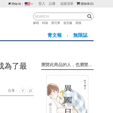
登入
註冊
追蹤清單
Ship to：
購物車
(0)
台灣
紐西蘭
馬來西亞
哆啦
柯南
寶可夢
迷宮飯
我推
荷蘭
英國
澳大利亞
青文報
無限誌
新加坡
加拿大
日本
美國
香港
韓國
成為了最
瀏覽此商品的人，也瀏覽...
澳門
菲律賓
分享 :