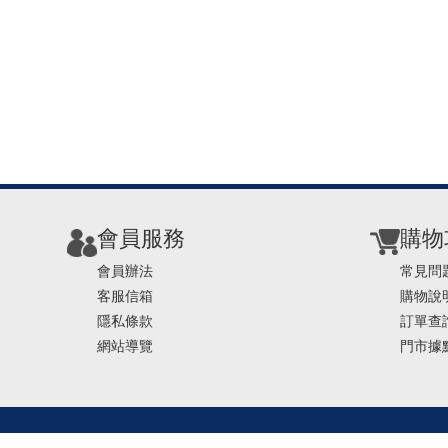
會員服務
購物
會員辦法
常見問
客服信箱
購物說
隱私條款
訂單查
網站導覽
門市據
TEL ： 0