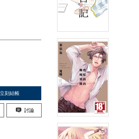
異國日記(06)
(
USD
4.18)
NT$140
90折 NT$126
立刻結帳
討論
霓虹街的蜘蛛與蝶 新裝特典版