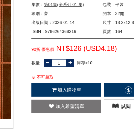
集數：
第01集(全系列 01 集)
包裝：平裝
級別：普
開本：32開
出版日期：2026-01-14
尺寸：18.2x12.8
ISBN：9786264368216
頁數：164
NT$126 (
USD
4.18)
90折 優惠價
數量
庫存>10
※ 不可超取
加入購物車
$
加入希望清單
試閱