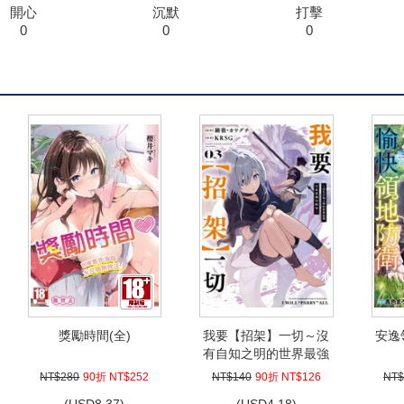
開心
沉默
打擊
0
0
0
獎勵時間(全)
我要【招架】一切～沒
安逸
有自知之明的世界最強
只想當個冒險家～(03)
NT$280
90折 NT$252
NT$140
90折 NT$126
NT$