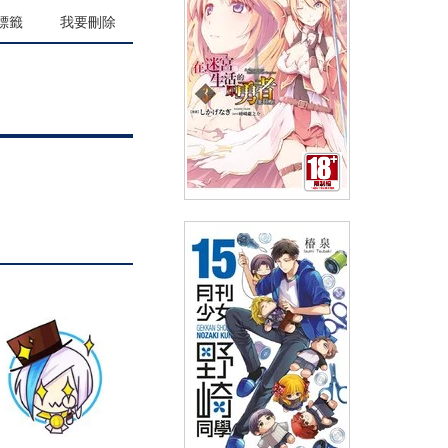
(
USD
5.38)
NT$180
90折 NT$162
標籤
我要刪除
在迷宮生活的原勇者 THE
COMIC(03)
(
USD
4.18)
NT$140
90折 NT$126