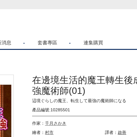
喜歡青文購物網的朋友們，提高警覺！
新消息
套書專區
連集購買
在邊境生活的魔王轉生後
強魔術師(01)
辺境ぐらしの魔王、転生して最強の魔術師になる
產品編號:10285501
作家：
千月さかき
繪者：
村市
譯者：
啟善