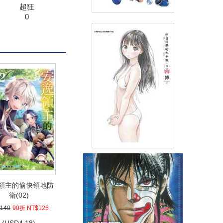
超狂
0
月刊少女野崎同學(15)
(
USD
4.18)
NT$140
90折 NT$126
明日同學的水手服(03)
(
USD
4.18)
領主的愉快領地防
NT$140
90折 NT$126
衛(02)
140
90折 NT$126