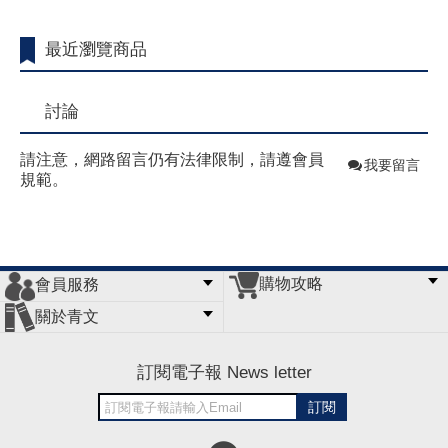
最近瀏覽商品
討論
請注意，網路留言仍有法律限制，請遵會員
我要留言
規範。
購物攻略
會員服務
常見問題
購物說明
訂單查詢
門市據點
關於青文
會員辦法
客服信箱
隱私條款
網站導覽
公司簡介
最新消息
版權聲明
訂閱電子報 News letter
訂閱