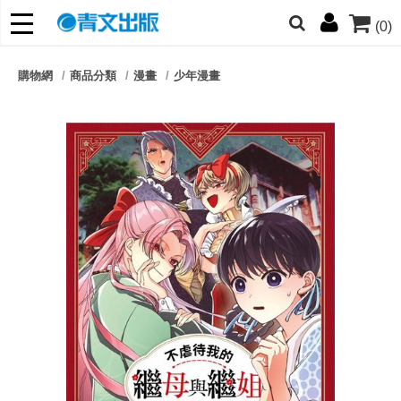
(0)
網的朋友們，提高警覺！
購物網
商品分類
漫畫
少年漫畫
哆啦
柯南
寶可夢
迷宮飯
我推