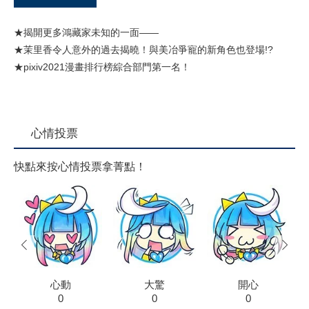
★揭開更多鴻藏家未知的一面——
★茉里香令人意外的過去揭曉！與美冶爭寵的新角色也登場!?
★pixiv2021漫畫排行榜綜合部門第一名！
心情投票
快點來按心情投票拿菁點！
prev
next
心動
大驚
開心
0
0
0