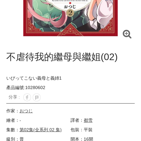
不虐待我的繼母與繼姐(02)
いびってこない義母と義姉1
產品編號:10280602
分享 :
作家：
おつじ
繪者：-
譯者：
都雪
集數：
第02集(全系列 02 集)
包裝：平裝
級別：普
開本：16開