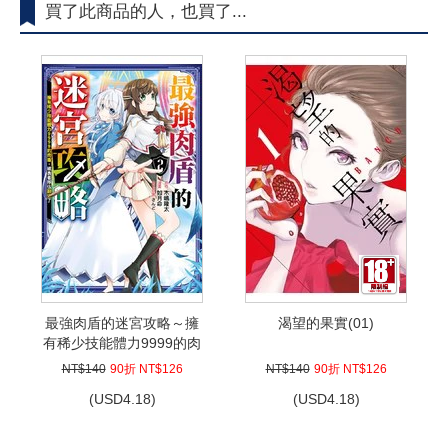
買了此商品的人，也買了...
最強肉盾的迷宮攻略～擁
渴望的果實(01)
有稀少技能體力9999的肉
盾，被勇者隊伍辭退了～
NT$140
90折 NT$126
NT$140
90折 NT$126
(02)
(
USD
4.18)
(
USD
4.18)