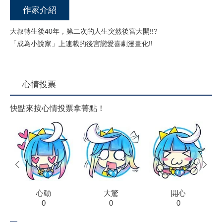
作家介紹
大叔轉生後40年，第二次的人生突然後宮大開!!?
「成為小說家」上連載的後宮戀愛喜劇漫畫化!!
心情投票
快點來按心情投票拿菁點！
prev
next
心動
大驚
開心
0
0
0