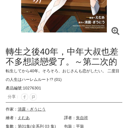
轉生之後40年，中年大叔也差
不多想談戀愛了。～第二次的
人生是後宮路線!?～(01)
転生してから40年。そろそろ、おじさんも恋がしたい。 二度目
の人生はハーレムルート!? (01)
產品編號:10276301
分享 :
作家：
清露・ぎうにう
繪者：
えむあ
譯者：
朱自祥
集數：
第01集(全系列 03 集)
包裝：平裝