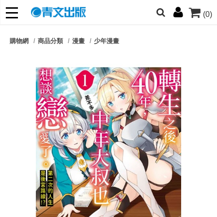
(0)
網的朋友們，提高警覺！
購物網
商品分類
漫畫
少年漫畫
哆啦
柯南
寶可夢
迷宮飯
我推