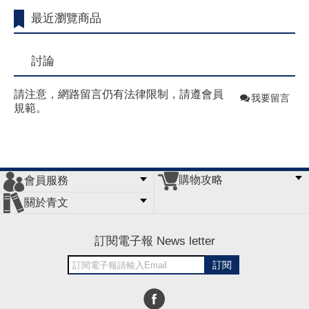
最近瀏覽商品
討論
請注意，網路留言仍有法律限制，請遵會員
我要留言
規範。
購物攻略
會員服務
常見問題
購物說明
訂單查詢
門市據點
關於青文
會員辦法
客服信箱
隱私條款
網站導覽
公司簡介
最新消息
版權聲明
訂閱電子報 News letter
訂閱