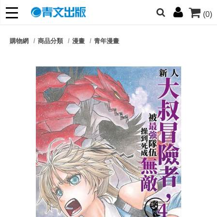
(0)
網的朋友們，提高警覺！
購物網
商品分類
漫畫
青年漫畫
哆啦
柯南
寶可夢
迷宮飯
我推