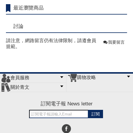
最近瀏覽商品
討論
請注意，網路留言仍有法律限制，請遵會員
我要留言
規範。
購物攻略
會員服務
常見問題
購物說明
訂單查詢
門市據點
關於青文
會員辦法
客服信箱
隱私條款
網站導覽
公司簡介
最新消息
版權聲明
訂閱電子報 News letter
訂閱