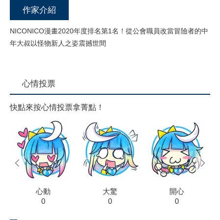
作家介紹
NICONICO漫畫2020年度排名第1名！從公會職員改當冒險者的中
年大叔以怪物新人之姿震撼世間
心情投票
快點來按心情投票拿菁點！
prev
next
心動
大驚
開心
0
0
0