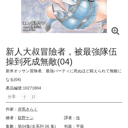
新人大叔冒險者，被最強隊伍
操到死成無敵(04)
新米オッサン冒険者、最強パーティに死ぬほど鍛えられて無敵に
なる(04)
產品編號:10271804
分享 :
作家：
岸馬きらく
繪者：
荻野ケン
譯者：
伶
集數：
第04集(全系列 06 集)
包裝：平裝