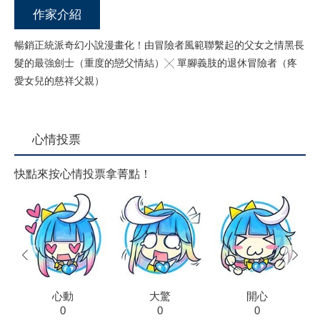
作家介紹
暢銷正統派奇幻小說漫畫化！由冒險者風範聯繫起的父女之情黑長
髮的最強劍士（重度的戀父情結）╳ 單腳義肢的退休冒險者（疼
愛女兒的慈祥父親）
心情投票
快點來按心情投票拿菁點！
prev
next
心動
大驚
開心
0
0
0