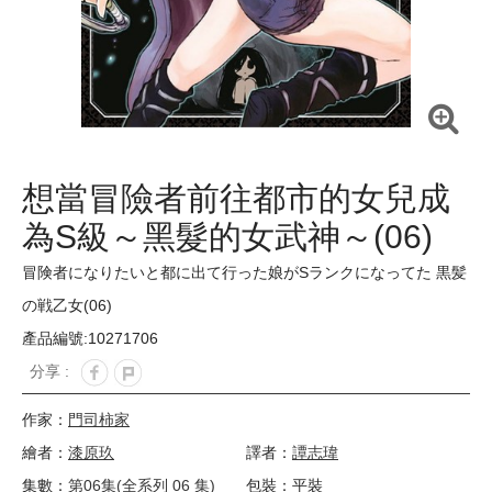
想當冒險者前往都市的女兒成
為S級～黑髮的女武神～(06)
冒険者になりたいと都に出て行った娘がSランクになってた 黒髪
の戦乙女(06)
產品編號:10271706
分享 :
作家：
門司柿家
繪者：
漆原玖
譯者：
譚志瑋
集數：
第06集(全系列 06 集)
包裝：平裝