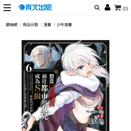
(0)
網的朋友們，提高警覺！
購物網
商品分類
漫畫
少年漫畫
哆啦
柯南
寶可夢
迷宮飯
我推