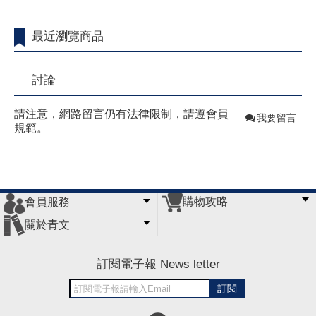
最近瀏覽商品
討論
請注意，網路留言仍有法律限制，請遵會員
我要留言
規範。
購物攻略
會員服務
常見問題
購物說明
訂單查詢
門市據點
關於青文
會員辦法
客服信箱
隱私條款
網站導覽
公司簡介
最新消息
版權聲明
訂閱電子報 News letter
訂閱