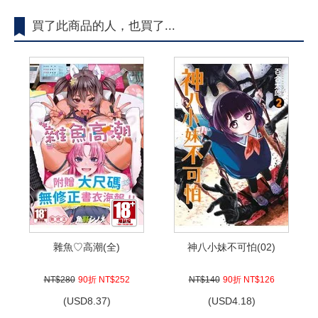
買了此商品的人，也買了...
雜魚♡高潮(全)
神八小妹不可怕(02)
NT$280
90折 NT$252
NT$140
90折 NT$126
(
USD
8.37)
(
USD
4.18)